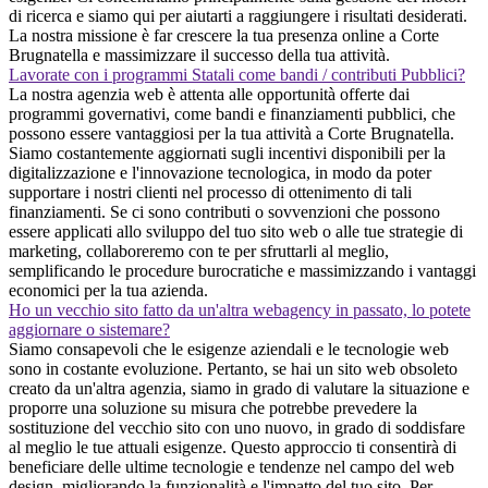
di ricerca e siamo qui per aiutarti a raggiungere i risultati desiderati.
La nostra missione è far crescere la tua presenza online a Corte
Brugnatella e massimizzare il successo della tua attività.
Lavorate con i programmi Statali come bandi / contributi Pubblici?
La nostra agenzia web è attenta alle opportunità offerte dai
programmi governativi, come bandi e finanziamenti pubblici, che
possono essere vantaggiosi per la tua attività a Corte Brugnatella.
Siamo costantemente aggiornati sugli incentivi disponibili per la
digitalizzazione e l'innovazione tecnologica, in modo da poter
supportare i nostri clienti nel processo di ottenimento di tali
finanziamenti. Se ci sono contributi o sovvenzioni che possono
essere applicati allo sviluppo del tuo sito web o alle tue strategie di
marketing, collaboreremo con te per sfruttarli al meglio,
semplificando le procedure burocratiche e massimizzando i vantaggi
economici per la tua azienda.
Ho un vecchio sito fatto da un'altra webagency in passato, lo potete
aggiornare o sistemare?
Siamo consapevoli che le esigenze aziendali e le tecnologie web
sono in costante evoluzione. Pertanto, se hai un sito web obsoleto
creato da un'altra agenzia, siamo in grado di valutare la situazione e
proporre una soluzione su misura che potrebbe prevedere la
sostituzione del vecchio sito con uno nuovo, in grado di soddisfare
al meglio le tue attuali esigenze. Questo approccio ti consentirà di
beneficiare delle ultime tecnologie e tendenze nel campo del web
design, migliorando la funzionalità e l'impatto del tuo sito. Per