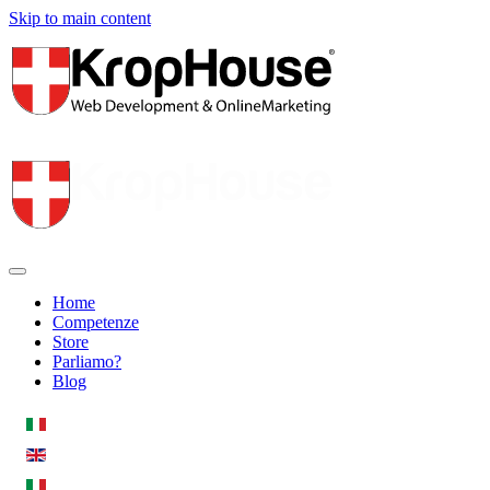
Skip to main content
Home
Competenze
Store
Parliamo?
Blog