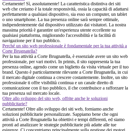
Certamente! Sì, assolutamente! La caratteristica distintiva dei siti
web che creiamo è la totale responsività, ossia la capacità di adattarsi
perfettamente a qualsiasi dispositivo, sia esso un computer, un tablet
o uno smartphone. La tua presenza online sarà sempre ottimale,
indipendentemente dal dispositivo utilizzato dai visitatori. La nostra
massima priorità è garantire un'esperienza utente eccellente su
qualsiasi piattaforma, migliorando l'accessibilità e la facilità di
navigazione per il tuo pubblico.
Perché un sito web professionale è fondamentale per la tua attività a
Corte Brugnatella?
Per la tua attività a Corte Brugnatella, è essenziale avere un sito web
professionale, per vari motivi. In primis, il sito rappresenta la tua
presenza online, agendo come un biglietto da visita virtuale per il tuo
brand. Questo è particolarmente rilevante a Corte Brugnatella, in cui
il mercato digitale continua a crescere costantemente. Inoltre, un sito
professionale ti offre visibilità continua e un canale diretto di
comunicazione con il tuo pubblico, il che contribuisce a rafforzare la
tua presenza sul mercato locale.
Oltre allo sviluppo del sito web, offrite anche le soluzioni
pubblicitarie?
Certamente! Oltre allo sviluppo dei siti web, forniamo anche
soluzioni pubblicitarie personalizzate. Sappiamo bene che ogni
attività a Corte Brugnatella ha obiettivi e tempi differenti, ed siamo
pronti ad analizzare le strategie pubblicitarie più adatte alle tue
esigenze. Ci concentriamo principalmente sulla gestione dei motori