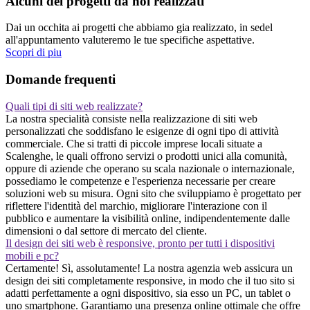
Alcuni dei progetti da noi realizzati
Dai un occhita ai progetti che abbiamo gia realizzato, in sedel
all'appuntamento valuteremo le tue specifiche aspettative.
Scopri di piu
Domande frequenti
Quali tipi di siti web realizzate?
La nostra specialità consiste nella realizzazione di siti web
personalizzati che soddisfano le esigenze di ogni tipo di attività
commerciale. Che si tratti di piccole imprese locali situate a
Scalenghe, le quali offrono servizi o prodotti unici alla comunità,
oppure di aziende che operano su scala nazionale o internazionale,
possediamo le competenze e l'esperienza necessarie per creare
soluzioni web su misura. Ogni sito che sviluppiamo è progettato per
riflettere l'identità del marchio, migliorare l'interazione con il
pubblico e aumentare la visibilità online, indipendentemente dalle
dimensioni o dal settore di mercato del cliente.
Il design dei siti web è responsive, pronto per tutti i dispositivi
mobili e pc?
Certamente! Sì, assolutamente! La nostra agenzia web assicura un
design dei siti completamente responsive, in modo che il tuo sito si
adatti perfettamente a ogni dispositivo, sia esso un PC, un tablet o
uno smartphone. Garantiamo una presenza online ottimale che offre