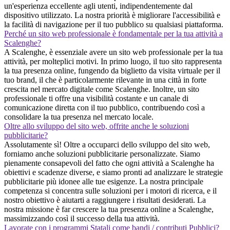
un'esperienza eccellente agli utenti, indipendentemente dal
dispositivo utilizzato. La nostra priorità è migliorare l'accessibilità e
la facilità di navigazione per il tuo pubblico su qualsiasi piattaforma.
Perché un sito web professionale è fondamentale per la tua attività a
Scalenghe?
A Scalenghe, è essenziale avere un sito web professionale per la tua
attività, per molteplici motivi. In primo luogo, il tuo sito rappresenta
la tua presenza online, fungendo da biglietto da visita virtuale per il
tuo brand, il che è particolarmente rilevante in una città in forte
crescita nel mercato digitale come Scalenghe. Inoltre, un sito
professionale ti offre una visibilità costante e un canale di
comunicazione diretta con il tuo pubblico, contribuendo così a
consolidare la tua presenza nel mercato locale.
Oltre allo sviluppo del sito web, offrite anche le soluzioni
pubblicitarie?
Assolutamente sì! Oltre a occuparci dello sviluppo del sito web,
forniamo anche soluzioni pubblicitarie personalizzate. Siamo
pienamente consapevoli del fatto che ogni attività a Scalenghe ha
obiettivi e scadenze diverse, e siamo pronti ad analizzare le strategie
pubblicitarie più idonee alle tue esigenze. La nostra principale
competenza si concentra sulle soluzioni per i motori di ricerca, e il
nostro obiettivo è aiutarti a raggiungere i risultati desiderati. La
nostra missione è far crescere la tua presenza online a Scalenghe,
massimizzando così il successo della tua attività.
Lavorate con i programmi Statali come bandi / contributi Pubblici?