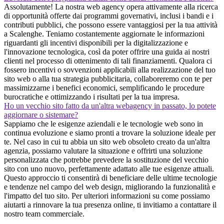
Assolutamente! La nostra web agency opera attivamente alla ricerca
di opportunità offerte dai programmi governativi, inclusi i bandi e i
contributi pubblici, che possono essere vantaggiosi per la tua attività
a Scalenghe. Teniamo costantemente aggiornate le informazioni
riguardanti gli incentivi disponibili per la digitalizzazione e
l'innovazione tecnologica, così da poter offrire una guida ai nostri
clienti nel processo di ottenimento di tali finanziamenti. Qualora ci
fossero incentivi o sovvenzioni applicabili alla realizzazione del tuo
sito web o alla tua strategia pubblicitaria, collaboreremo con te per
massimizzarne i benefici economici, semplificando le procedure
burocratiche e ottimizzando i risultati per la tua impresa.
Ho un vecchio sito fatto da un'altra webagency in passato, lo potete
aggiornare o sistemare?
Sappiamo che le esigenze aziendali e le tecnologie web sono in
continua evoluzione e siamo pronti a trovare la soluzione ideale per
te. Nel caso in cui tu abbia un sito web obsoleto creato da un'altra
agenzia, possiamo valutare la situazione e offrirti una soluzione
personalizzata che potrebbe prevedere la sostituzione del vecchio
sito con uno nuovo, perfettamente adattato alle tue esigenze attuali.
Questo approccio ti consentirà di beneficiare delle ultime tecnologie
e tendenze nel campo del web design, migliorando la funzionalità e
l'impatto del tuo sito. Per ulteriori informazioni su come possiamo
aiutarti a rinnovare la tua presenza online, ti invitiamo a contattare il
nostro team commerciale.