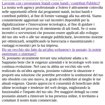
Lavorate con i programmi Statali come bandi / contributi Pubblici?
La nostra web agency professionale a Solero è attivamente coinvolta
nelle opportunità offerte dai programmi statali, inclusi bandi e
contributi pubblici, al fine di fornire vantaggi alla tua attività. Siamo
costantemente aggiornati sui vari incentivi disponibili per la
digitalizzazione e l'innovazione tecnologica, al fine di guidare i
nostri clienti nel processo di ottenimento di tali fondi. Se ci sono
incentivi o sovvenzioni che possono essere applicati allo sviluppo
del tuo sito web o alle tue strategie pubblicitarie, lavoreremo insieme
per ottimizzarli, semplificando la burocrazia e massimizzando i
vantaggi economici per la tua impresa.
Ho un vecchio sito fatto da un'altra webagency in passato, lo potete
aggiornare o sistemare?
Sì, possiamo sicuramente trovare una soluzione adatta a te.
Sappiamo bene che le esigenze aziendali e le tecnologie web sono in
continua evoluzione. Nel caso tu abbia un vecchio sito web
realizzato da un'altra agenzia, possiamo valutare la situazione e
proporti una soluzione che potrebbe prevedere la sostituzione del tuo
sito obsoleto con uno nuovo, in grado di soddisfare al meglio le tue
attuali esigenze. Questo approccio ti consentirà di beneficiare delle
ultime tecnologie e tendenze del web design, migliorando la
funzionalità e l'impatto del tuo sito. Per maggiori dettagli su come
possiamo aiutarti a rinnovare la tua presenza online, ti invitiamo a
contattare il nostro team commerciale.