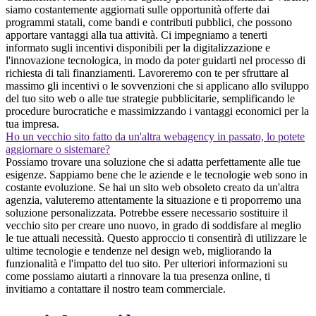
siamo costantemente aggiornati sulle opportunità offerte dai
programmi statali, come bandi e contributi pubblici, che possono
apportare vantaggi alla tua attività. Ci impegniamo a tenerti
informato sugli incentivi disponibili per la digitalizzazione e
l'innovazione tecnologica, in modo da poter guidarti nel processo di
richiesta di tali finanziamenti. Lavoreremo con te per sfruttare al
massimo gli incentivi o le sovvenzioni che si applicano allo sviluppo
del tuo sito web o alle tue strategie pubblicitarie, semplificando le
procedure burocratiche e massimizzando i vantaggi economici per la
tua impresa.
Ho un vecchio sito fatto da un'altra webagency in passato, lo potete
aggiornare o sistemare?
Possiamo trovare una soluzione che si adatta perfettamente alle tue
esigenze. Sappiamo bene che le aziende e le tecnologie web sono in
costante evoluzione. Se hai un sito web obsoleto creato da un'altra
agenzia, valuteremo attentamente la situazione e ti proporremo una
soluzione personalizzata. Potrebbe essere necessario sostituire il
vecchio sito per creare uno nuovo, in grado di soddisfare al meglio
le tue attuali necessità. Questo approccio ti consentirà di utilizzare le
ultime tecnologie e tendenze nel design web, migliorando la
funzionalità e l'impatto del tuo sito. Per ulteriori informazioni su
come possiamo aiutarti a rinnovare la tua presenza online, ti
invitiamo a contattare il nostro team commerciale.