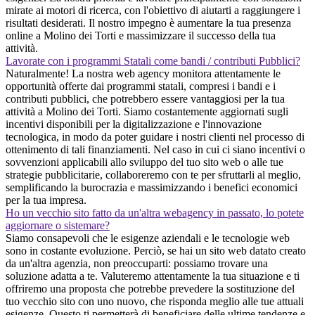
mirate ai motori di ricerca, con l'obiettivo di aiutarti a raggiungere i
risultati desiderati. Il nostro impegno è aumentare la tua presenza
online a Molino dei Torti e massimizzare il successo della tua
attività.
Lavorate con i programmi Statali come bandi / contributi Pubblici?
Naturalmente! La nostra web agency monitora attentamente le
opportunità offerte dai programmi statali, compresi i bandi e i
contributi pubblici, che potrebbero essere vantaggiosi per la tua
attività a Molino dei Torti. Siamo costantemente aggiornati sugli
incentivi disponibili per la digitalizzazione e l'innovazione
tecnologica, in modo da poter guidare i nostri clienti nel processo di
ottenimento di tali finanziamenti. Nel caso in cui ci siano incentivi o
sovvenzioni applicabili allo sviluppo del tuo sito web o alle tue
strategie pubblicitarie, collaboreremo con te per sfruttarli al meglio,
semplificando la burocrazia e massimizzando i benefici economici
per la tua impresa.
Ho un vecchio sito fatto da un'altra webagency in passato, lo potete
aggiornare o sistemare?
Siamo consapevoli che le esigenze aziendali e le tecnologie web
sono in costante evoluzione. Perciò, se hai un sito web datato creato
da un'altra agenzia, non preoccuparti: possiamo trovare una
soluzione adatta a te. Valuteremo attentamente la tua situazione e ti
offriremo una proposta che potrebbe prevedere la sostituzione del
tuo vecchio sito con uno nuovo, che risponda meglio alle tue attuali
esigenze. Questo ti permetterà di beneficiare delle ultime tendenze e