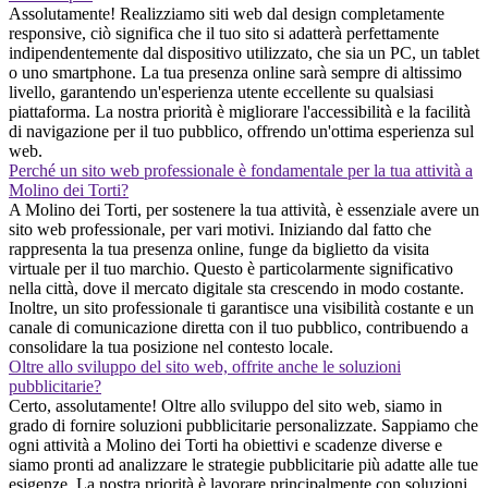
Assolutamente! Realizziamo siti web dal design completamente
responsive, ciò significa che il tuo sito si adatterà perfettamente
indipendentemente dal dispositivo utilizzato, che sia un PC, un tablet
o uno smartphone. La tua presenza online sarà sempre di altissimo
livello, garantendo un'esperienza utente eccellente su qualsiasi
piattaforma. La nostra priorità è migliorare l'accessibilità e la facilità
di navigazione per il tuo pubblico, offrendo un'ottima esperienza sul
web.
Perché un sito web professionale è fondamentale per la tua attività a
Molino dei Torti?
A Molino dei Torti, per sostenere la tua attività, è essenziale avere un
sito web professionale, per vari motivi. Iniziando dal fatto che
rappresenta la tua presenza online, funge da biglietto da visita
virtuale per il tuo marchio. Questo è particolarmente significativo
nella città, dove il mercato digitale sta crescendo in modo costante.
Inoltre, un sito professionale ti garantisce una visibilità costante e un
canale di comunicazione diretta con il tuo pubblico, contribuendo a
consolidare la tua posizione nel contesto locale.
Oltre allo sviluppo del sito web, offrite anche le soluzioni
pubblicitarie?
Certo, assolutamente! Oltre allo sviluppo del sito web, siamo in
grado di fornire soluzioni pubblicitarie personalizzate. Sappiamo che
ogni attività a Molino dei Torti ha obiettivi e scadenze diverse e
siamo pronti ad analizzare le strategie pubblicitarie più adatte alle tue
esigenze. La nostra priorità è lavorare principalmente con soluzioni