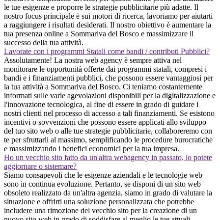
le tue esigenze e proporre le strategie pubblicitarie più adatte. Il
nostro focus principale è sui motori di ricerca, lavoriamo per aiutarti
a raggiungere i risultati desiderati. Il nostro obiettivo è aumentare la
tua presenza online a Sommariva del Bosco e massimizzare il
successo della tua attività.
Lavorate con i programmi Statali come bandi / contributi Pubblici?
Assolutamente! La nostra web agency è sempre attiva nel
monitorare le opportunità offerte dai programmi statali, compresi i
bandi e i finanziamenti pubblici, che possono essere vantaggiosi per
la tua attività a Sommariva del Bosco. Ci teniamo costantemente
informati sulle varie agevolazioni disponibili per la digitalizzazione e
l'innovazione tecnologica, al fine di essere in grado di guidare i
nostri clienti nel processo di accesso a tali finanziamenti. Se esistono
incentivi o sovvenzioni che possono essere applicati allo sviluppo
del tuo sito web o alle tue strategie pubblicitarie, collaboreremo con
te per sfruttarli al massimo, semplificando le procedure burocratiche
e massimizzando i benefici economici per la tua impresa.
Ho un vecchio sito fatto da un'altra webagency in passato, lo potete
aggiornare o sistemare?
Siamo consapevoli che le esigenze aziendali e le tecnologie web
sono in continua evoluzione. Pertanto, se disponi di un sito web
obsoleto realizzato da un'altra agenzia, siamo in grado di valutare la
situazione e offrirti una soluzione personalizzata che potrebbe
includere una rimozione del vecchio sito per la creazione di un
nuovo sito web in grado di soddisfare al meglio le tue attuali