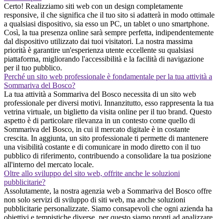
Certo! Realizziamo siti web con un design completamente
responsive, il che significa che il tuo sito si adatterà in modo ottimale
a qualsiasi dispositivo, sia esso un PC, un tablet o uno smartphone.
Così, la tua presenza online sarà sempre perfetta, indipendentemente
dal dispositivo utilizzato dai tuoi visitatori. La nostra massima
priorità è garantire un'esperienza utente eccellente su qualsiasi
piattaforma, migliorando l'accessibilità e la facilità di navigazione
per il tuo pubblico.
Perché un sito web professionale è fondamentale per la tua attività a
Sommariva del Bosco?
La tua attività a Sommariva del Bosco necessita di un sito web
professionale per diversi motivi. Innanzitutto, esso rappresenta la tua
vetrina virtuale, un biglietto da visita online per il tuo brand. Questo
aspetto è di particolare rilevanza in un contesto come quello di
Sommariva del Bosco, in cui il mercato digitale è in costante
crescita. In aggiunta, un sito professionale ti permette di mantenere
una visibilità costante e di comunicare in modo diretto con il tuo
pubblico di riferimento, contribuendo a consolidare la tua posizione
all'interno del mercato locale.
Oltre allo sviluppo del sito web, offrite anche le soluzioni
pubblicitarie?
Assolutamente, la nostra agenzia web a Sommariva del Bosco offre
non solo servizi di sviluppo di siti web, ma anche soluzioni
pubblicitarie personalizzate. Siamo consapevoli che ogni azienda ha
obiettivi e tempistiche diverse, per questo siamo pronti ad analizzare