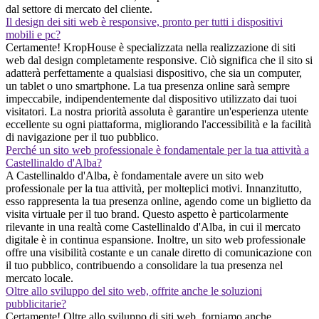
dal settore di mercato del cliente.
Il design dei siti web è responsive, pronto per tutti i dispositivi
mobili e pc?
Certamente! KropHouse è specializzata nella realizzazione di siti
web dal design completamente responsive. Ciò significa che il sito si
adatterà perfettamente a qualsiasi dispositivo, che sia un computer,
un tablet o uno smartphone. La tua presenza online sarà sempre
impeccabile, indipendentemente dal dispositivo utilizzato dai tuoi
visitatori. La nostra priorità assoluta è garantire un'esperienza utente
eccellente su ogni piattaforma, migliorando l'accessibilità e la facilità
di navigazione per il tuo pubblico.
Perché un sito web professionale è fondamentale per la tua attività a
Castellinaldo d'Alba?
A Castellinaldo d'Alba, è fondamentale avere un sito web
professionale per la tua attività, per molteplici motivi. Innanzitutto,
esso rappresenta la tua presenza online, agendo come un biglietto da
visita virtuale per il tuo brand. Questo aspetto è particolarmente
rilevante in una realtà come Castellinaldo d'Alba, in cui il mercato
digitale è in continua espansione. Inoltre, un sito web professionale
offre una visibilità costante e un canale diretto di comunicazione con
il tuo pubblico, contribuendo a consolidare la tua presenza nel
mercato locale.
Oltre allo sviluppo del sito web, offrite anche le soluzioni
pubblicitarie?
Certamente! Oltre allo sviluppo di siti web, forniamo anche