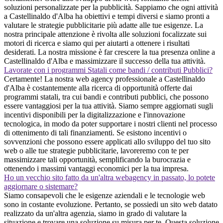
soluzioni personalizzate per la pubblicità. Sappiamo che ogni attività
a Castellinaldo d'Alba ha obiettivi e tempi diversi e siamo pronti a
valutare le strategie pubblicitarie più adatte alle tue esigenze. La
nostra principale attenzione è rivolta alle soluzioni focalizzate sui
motori di ricerca e siamo qui per aiutarti a ottenere i risultati
desiderati. La nostra missione è far crescere la tua presenza online a
Castellinaldo d'Alba e massimizzare il successo della tua attività.
Lavorate con i programmi Statali come bandi / contributi Pubblici?
Certamente! La nostra web agency professionale a Castellinaldo
d'Alba è costantemente alla ricerca di opportunità offerte dai
programmi statali, tra cui bandi e contributi pubblici, che possono
essere vantaggiosi per la tua attività. Siamo sempre aggiornati sugli
incentivi disponibili per la digitalizzazione e l'innovazione
tecnologica, in modo da poter supportare i nostri clienti nel processo
di ottenimento di tali finanziamenti. Se esistono incentivi o
sovvenzioni che possono essere applicati allo sviluppo del tuo sito
web o alle tue strategie pubblicitarie, lavoreremo con te per
massimizzare tali opportunità, semplificando la burocrazia e
ottenendo i massimi vantaggi economici per la tua impresa.
Ho un vecchio sito fatto da un'altra webagency in passato, lo potete
aggiornare o sistemare?
Siamo consapevoli che le esigenze aziendali e le tecnologie web
sono in costante evoluzione. Pertanto, se possiedi un sito web datato
realizzato da un'altra agenzia, siamo in grado di valutare la
situazione e trovare una soluzione su misura per te. Questa soluzione