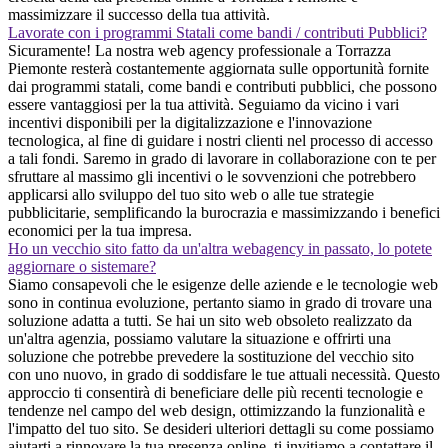
massimizzare il successo della tua attività.
Lavorate con i programmi Statali come bandi / contributi Pubblici?
Sicuramente! La nostra web agency professionale a Torrazza
Piemonte resterà costantemente aggiornata sulle opportunità fornite
dai programmi statali, come bandi e contributi pubblici, che possono
essere vantaggiosi per la tua attività. Seguiamo da vicino i vari
incentivi disponibili per la digitalizzazione e l'innovazione
tecnologica, al fine di guidare i nostri clienti nel processo di accesso
a tali fondi. Saremo in grado di lavorare in collaborazione con te per
sfruttare al massimo gli incentivi o le sovvenzioni che potrebbero
applicarsi allo sviluppo del tuo sito web o alle tue strategie
pubblicitarie, semplificando la burocrazia e massimizzando i benefici
economici per la tua impresa.
Ho un vecchio sito fatto da un'altra webagency in passato, lo potete
aggiornare o sistemare?
Siamo consapevoli che le esigenze delle aziende e le tecnologie web
sono in continua evoluzione, pertanto siamo in grado di trovare una
soluzione adatta a tutti. Se hai un sito web obsoleto realizzato da
un'altra agenzia, possiamo valutare la situazione e offrirti una
soluzione che potrebbe prevedere la sostituzione del vecchio sito
con uno nuovo, in grado di soddisfare le tue attuali necessità. Questo
approccio ti consentirà di beneficiare delle più recenti tecnologie e
tendenze nel campo del web design, ottimizzando la funzionalità e
l'impatto del tuo sito. Se desideri ulteriori dettagli su come possiamo
aiutarti a rinnovare la tua presenza online, ti invitiamo a contattare il