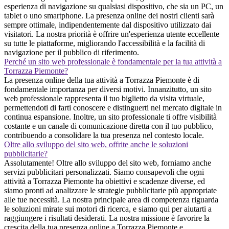
esperienza di navigazione su qualsiasi dispositivo, che sia un PC, un
tablet o uno smartphone. La presenza online dei nostri clienti sarà
sempre ottimale, indipendentemente dal dispositivo utilizzato dai
visitatori. La nostra priorità è offrire un'esperienza utente eccellente
su tutte le piattaforme, migliorando l'accessibilità e la facilità di
navigazione per il pubblico di riferimento.
Perché un sito web professionale è fondamentale per la tua attività a
Torrazza Piemonte?
La presenza online della tua attività a Torrazza Piemonte è di
fondamentale importanza per diversi motivi. Innanzitutto, un sito
web professionale rappresenta il tuo biglietto da visita virtuale,
permettendoti di farti conoscere e distinguerti nel mercato digitale in
continua espansione. Inoltre, un sito professionale ti offre visibilità
costante e un canale di comunicazione diretta con il tuo pubblico,
contribuendo a consolidare la tua presenza nel contesto locale.
Oltre allo sviluppo del sito web, offrite anche le soluzioni
pubblicitarie?
Assolutamente! Oltre allo sviluppo del sito web, forniamo anche
servizi pubblicitari personalizzati. Siamo consapevoli che ogni
attività a Torrazza Piemonte ha obiettivi e scadenze diverse, ed
siamo pronti ad analizzare le strategie pubblicitarie più appropriate
alle tue necessità. La nostra principale area di competenza riguarda
le soluzioni mirate sui motori di ricerca, e siamo qui per aiutarti a
raggiungere i risultati desiderati. La nostra missione è favorire la
crescita della tua presenza online a Torrazza Piemonte e