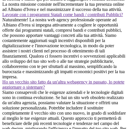
La nostra missione consiste nell'incrementare la tua presenza online
ad Albiano d'Ivrea e nel massimizzare il successo della tua attività.
Lavorate con i programmi Statali come bandi / contributi Pubblici?
Naturalmente! La nostra web agency professionale operante ad
Albiano d'Ivrea si impegna attivamente a cogliere le opportunità
offerte dai programmi statali, compresi bandi e contributi pubblici,
che possono apportare vantaggi concreti alla tua attività. Siamo
costantemente aggiornati sugli incentivi disponibili per la
digitalizzazione e l'innovazione tecnologica, in modo da poter
assistere i nostri clienti nel processo di ottenimento di tali
finanziamenti. Qualora ci fossero incentivi o sovvenzioni applicabili
allo sviluppo del tuo sito web o alle tue strategie pubblicitarie,
collaboreremo con te per sfruttarli al massimo, semplificando la
burocrazia e massimizzando gli impatti economici positivi per la tua
impresa.
Ho un vecchio sito fatto da un'altra webagency in passato, lo potete
aggiornare o sistemare?
Siamo consapevoli che le esigenze aziendali e le tecnologie digitali
sono in continua evoluzione. Se hai un sito web obsoleto realizzato
da un'altra agenzia, possiamo valutare la situazione e offrirti una
soluzione personalizzata. Potrebbe includere il sostituire
completamente il vecchio sito con uno nuovo, in grado di soddisfare
al meglio le tue esigenze attuali. Questo approccio ti permetterà di
beneficiare delle più recenti tecnologie e tendenze nel campo del
web design, migliorando l'efficienza e l'impatto del tuo sito web. Per