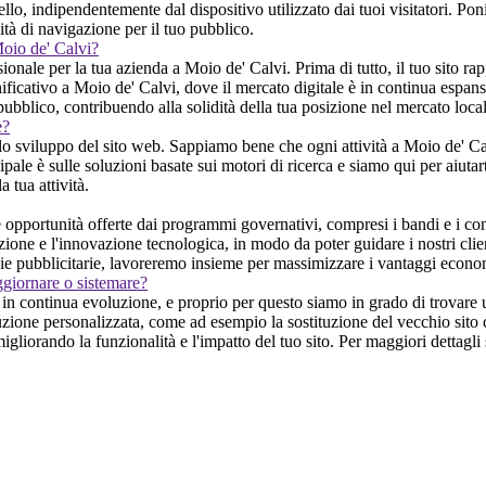
ello, indipendentemente dal dispositivo utilizzato dai tuoi visitatori. P
lità di navigazione per il tuo pubblico.
Moio de' Calvi?
nale per la tua azienda a Moio de' Calvi. Prima di tutto, il tuo sito ra
nificativo a Moio de' Calvi, dove il mercato digitale è in continua espansi
 pubblico, contribuendo alla solidità della tua posizione nel mercato local
e?
lo sviluppo del sito web. Sappiamo bene che ogni attività a Moio de' Cal
cipale è sulle soluzioni basate sui motori di ricerca e siamo qui per aiutar
 tua attività.
pportunità offerte dai programmi governativi, compresi i bandi e i cont
azione e l'innovazione tecnologica, in modo da poter guidare i nostri clien
tegie pubblicitarie, lavoreremo insieme per massimizzare i vantaggi econ
ggiornare o sistemare?
n continua evoluzione, e proprio per questo siamo in grado di trovare un
luzione personalizzata, come ad esempio la sostituzione del vecchio sito
gliorando la funzionalità e l'impatto del tuo sito. Per maggiori dettagli