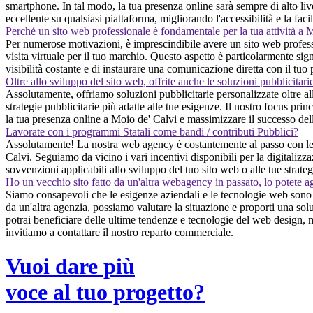
smartphone. In tal modo, la tua presenza online sarà sempre di alto liv
eccellente su qualsiasi piattaforma, migliorando l'accessibilità e la faci
Perché un sito web professionale è fondamentale per la tua attività a 
Per numerose motivazioni, è imprescindibile avere un sito web professio
visita virtuale per il tuo marchio. Questo aspetto è particolarmente sig
visibilità costante e di instaurare una comunicazione diretta con il tuo
Oltre allo sviluppo del sito web, offrite anche le soluzioni pubblicitari
Assolutamente, offriamo soluzioni pubblicitarie personalizzate oltre al
strategie pubblicitarie più adatte alle tue esigenze. Il nostro focus prin
la tua presenza online a Moio de' Calvi e massimizzare il successo della
Lavorate con i programmi Statali come bandi / contributi Pubblici?
Assolutamente! La nostra web agency è costantemente al passo con le o
Calvi. Seguiamo da vicino i vari incentivi disponibili per la digitalizz
sovvenzioni applicabili allo sviluppo del tuo sito web o alle tue stra
Ho un vecchio sito fatto da un'altra webagency in passato, lo potete a
Siamo consapevoli che le esigenze aziendali e le tecnologie web sono i
da un'altra agenzia, possiamo valutare la situazione e proporti una so
potrai beneficiare delle ultime tendenze e tecnologie del web design, mi
invitiamo a contattare il nostro reparto commerciale.
Vuoi dare più
voce al tuo progetto?