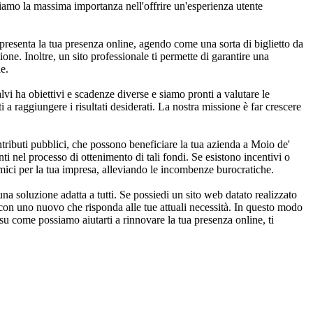
oniamo la massima importanza nell'offrire un'esperienza utente
ppresenta la tua presenza online, agendo come una sorta di biglietto da
one. Inoltre, un sito professionale ti permette di garantire una
e.
vi ha obiettivi e scadenze diverse e siamo pronti a valutare le
ti a raggiungere i risultati desiderati. La nostra missione è far crescere
ributi pubblici, che possono beneficiare la tua azienda a Moio de'
ti nel processo di ottenimento di tali fondi. Se esistono incentivi o
omici per la tua impresa, alleviando le incombenze burocratiche.
a soluzione adatta a tutti. Se possiedi un sito web datato realizzato
 con uno nuovo che risponda alle tue attuali necessità. In questo modo
 su come possiamo aiutarti a rinnovare la tua presenza online, ti