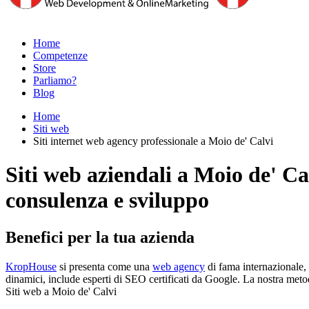
Home
Competenze
Store
Parliamo?
Blog
Home
Siti web
Siti internet web agency professionale a Moio de' Calvi
Siti web aziendali a Moio de' Ca
consulenza e sviluppo
Benefici per la tua azienda
KropHouse
si presenta come una
web agency
di fama internazionale, 
dinamici, include esperti di SEO certificati da Google. La nostra metodolo
Siti web a Moio de' Calvi