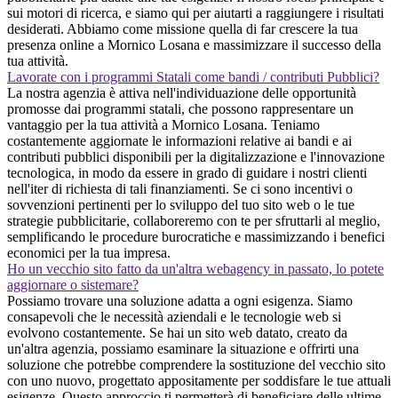
sui motori di ricerca, e siamo qui per aiutarti a raggiungere i risultati
desiderati. Abbiamo come missione quella di far crescere la tua
presenza online a Mornico Losana e massimizzare il successo della
tua attività.
Lavorate con i programmi Statali come bandi / contributi Pubblici?
La nostra agenzia è attiva nell'individuazione delle opportunità
promosse dai programmi statali, che possono rappresentare un
vantaggio per la tua attività a Mornico Losana. Teniamo
costantemente aggiornate le informazioni relative ai bandi e ai
contributi pubblici disponibili per la digitalizzazione e l'innovazione
tecnologica, in modo da essere in grado di guidare i nostri clienti
nell'iter di richiesta di tali finanziamenti. Se ci sono incentivi o
sovvenzioni pertinenti per lo sviluppo del tuo sito web o le tue
strategie pubblicitarie, collaboreremo con te per sfruttarli al meglio,
semplificando le procedure burocratiche e massimizzando i benefici
economici per la tua impresa.
Ho un vecchio sito fatto da un'altra webagency in passato, lo potete
aggiornare o sistemare?
Possiamo trovare una soluzione adatta a ogni esigenza. Siamo
consapevoli che le necessità aziendali e le tecnologie web si
evolvono costantemente. Se hai un sito web datato, creato da
un'altra agenzia, possiamo esaminare la situazione e offrirti una
soluzione che potrebbe comprendere la sostituzione del vecchio sito
con uno nuovo, progettato appositamente per soddisfare le tue attuali
esigenze. Questo approccio ti permetterà di beneficiare delle ultime