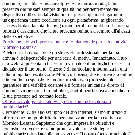
computer, un tablet o uno smartphone. In questo modo, la tua
presenza online sarà sempre di qualità indipendentemente dal
dispositivo utilizzato dai visitatori. Ci preoccupiamo di garantire
un'esperienza utente eccellente su ogni piattaforma, migliorando
l'accessibilità e facilità di navigazione per il tuo pubblico. La nostra
priorità è assicurare che la tua presenza online sia sempre all'altezza
delle aspettative.
Perché un sito web professionale è fondamentale per la tua attività a
Mornico Losana?
A Mornico Losana, avere un sito web professionale per la tua
attività è indispensabile per una serie di motivi. Innanzitutto, il tuo
sito web rappresenta la tua vetrina virtuale e il tuo biglietto da visita
digitale per il tuo brand. Questo è di particolare importanza in una
città in rapida crescita come Mornico Losana, dove il mercato online
è in continua espansione. Inoltre, un sito web professionale
garantisce una visibilità costante e ti fornisce un canale diretto di
comunicazione con il tuo pubblico, contribuendo così a consolidare
la tua presenza nel mercato locale.
Oltre allo sviluppo del sito web, offrite anche le soluzioni
pubblicitarie?
Certamente! Oltre allo sviluppo del sito internet, siamo in grado di
offrire soluzioni pubblicitarie personalizzate per la tua attività a
Mornico Losana. Sappiamo che ogni impresa ha obiettivi e
tempistiche diverse, e siamo pronti a valutare le strategie
pubblicitarie più adatte alle tue esigenze. Il nostro focus principale è