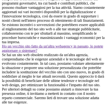
programmi governativi, tra cui bandi e contributi pubblici, che
possono risultare vantaggiosi per la tua attività. Siamo costantemente
aggiornati sui vari incentivi disponibili per la digitalizzazione e
l'innovazione tecnologica, così da essere in grado di supportare i
nostri clienti nell'intero processo di ottenimento di tali finanziamenti.
Se esistono incentivi o sovvenzioni che potrebbero essere applicabili
al miglioramento del tuo sito web o alle tue strategie pubblicitarie,
collaboreremo con te per sfruttarli al massimo, semplificando le
procedure burocratiche e massimizzando i vantaggi economici per la
tua impresa.
Ho un vecchio sito fatto da un'altra webagency in passato, lo potete
aggiornare o sistemare?
Se hai un sito web obsoleto realizzato da un'altra agenzia,
comprendiamo che le esigenze aziendali e le tecnologie del web si
evolvono costantemente. In tal caso, possiamo valutare attentamente
la situazione e proporre una soluzione personalizzata che potrebbe
includere la sostituzione del vecchio sito con uno nuovo, in grado di
soddisfare al meglio le tue attuali necessità. Questo approccio ti darà
la possibilità di beneficiare delle ultime tendenze e tecnologie nel
web design, per ottimizzare la funzionalità e l'impatto del tuo sito.
Per ulteriori dettagli su come possiamo aiutarti a rinnovare la tua
presenza online, ti invitiamo a metterti in contatto con il nostro
reparto commerciale. Saremo lieti di trovare una soluzione adatta
alle tue esigenze.