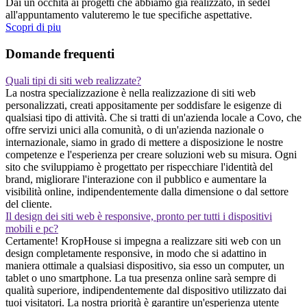
Dai un occhita ai progetti che abbiamo gia realizzato, in sedel
all'appuntamento valuteremo le tue specifiche aspettative.
Scopri di piu
Domande frequenti
Quali tipi di siti web realizzate?
La nostra specializzazione è nella realizzazione di siti web
personalizzati, creati appositamente per soddisfare le esigenze di
qualsiasi tipo di attività. Che si tratti di un'azienda locale a Covo, che
offre servizi unici alla comunità, o di un'azienda nazionale o
internazionale, siamo in grado di mettere a disposizione le nostre
competenze e l'esperienza per creare soluzioni web su misura. Ogni
sito che sviluppiamo è progettato per rispecchiare l'identità del
brand, migliorare l'interazione con il pubblico e aumentare la
visibilità online, indipendentemente dalla dimensione o dal settore
del cliente.
Il design dei siti web è responsive, pronto per tutti i dispositivi
mobili e pc?
Certamente! KropHouse si impegna a realizzare siti web con un
design completamente responsive, in modo che si adattino in
maniera ottimale a qualsiasi dispositivo, sia esso un computer, un
tablet o uno smartphone. La tua presenza online sarà sempre di
qualità superiore, indipendentemente dal dispositivo utilizzato dai
tuoi visitatori. La nostra priorità è garantire un'esperienza utente