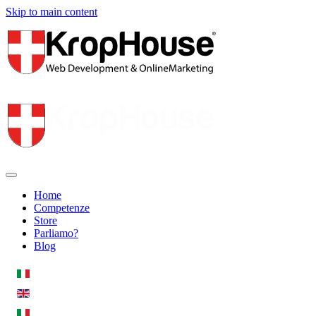
Skip to main content
Home
Competenze
Store
Parliamo?
Blog