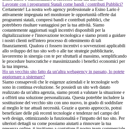
Lavorate con i programmi Statali come bandi / contributi Pubblici?
Certamente! La nostra web agency professionale a Esino Lario è
attivamente impegnata nel monitorare le opportunità offerte dai
programmi statali, compresi bandi e contributi pubblici, che
potrebbero risultare vantaggiosi per la tua attività. Siamo
costantemente aggiornati sugli incentivi disponibili per la
digitalizzazione e l'innovazione tecnologica e siamo pronti a guidare
i nostri clienti nell'intero processo di ottenimento di tali
finanziamenti. Qualora ci fossero incentivi o sovvenzioni applicabili
allo sviluppo del tuo sito web o alle tue strategie pubblicitarie,
lavoreremo in sinergia con te per sfruttarli al massimo, semplificando
le procedure burocratiche e massimizzando i benefici economici per
la tua impresa.
Ho un vecchio sito fatto da un'altra webagency in passato, lo potete
aggiornare o sistemare?
Siamo consapevoli che le esigenze aziendali e le tecnologie web
sono in continua evoluzione. Se possiedi un sito web datato
realizzato da un'altra agenzia, siamo pronti a valutare la situazione e
a offrirti una soluzione personalizzata. Questa potrebbe includere la
sostituzione del vecchio sito con uno nuovo, in grado di soddisfare
al meglio le tue attuali necessità. Grazie a questo approccio, potrai
beneficiare delle più recenti tecnologie e tendenze nel campo del
web design, ottimizzando la funzionalità e l'impatto del tuo sito. Per
ulteriori dettagli su come possiamo aiutarti a rinnovare la tua
presenza online, ti invitiamo a contattare il nostro team commerciale.