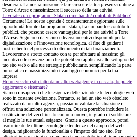
desiderati. La nostra missione è fare crescere la tua presenza online a
Torre d'Arese e massimizzare il successo della tua attività.
Lavorate con i programmi Statali come bandi / contributi Pubblici?
Certamente! La nostra agenzia è costantemente aggiornata sulle
opportunità fornite dai programmi statali, tra cui bandi e contributi
pubblici, che possono essere vantaggiosi per la tua attività a Torre
d'Arese. Seguiamo da vicino i diversi incentivi disponibili per la
digitalizzazione e l'innovazione tecnologica, al fine di guidare i
nostri clienti nel processo di ottenimento di tali finanziamenti.
Lavoreremo a stretto contatto con te per sfruttare al massimo gli
incentivi o le sovvenzioni che potrebbero applicarsi allo sviluppo del
tuo sito web o alle tue strategie pubblicitarie, semplificando la parte
burocratica e massimizzando i vantaggi economici per la tua
impresa.
Ho un vecchio sito fatto da un'altra webagency in passato, lo potete
aggiornare o sistemare?
Siamo consapevoli che le esigenze delle aziende e le tecnologie web
sono in costante evoluzione. Pertanto, se hai un sito web obsoleto
realizzato da un'altra agenzia, possiamo valutare la situazione e
offrirti una soluzione personalizzata. Questa potrebbe includere la
sostituzione del vecchio sito con uno nuovo, in grado di soddisfare
al meglio le tue attuali esigenze. Grazie a questo approccio, potrai
usufruire delle ultime tecnologie e tendenze nel campo del web
design, migliorando la funzionalità e l'impatto del tuo sito. Per
ulteriori informazioni su come possiamo contribuire al rinnovamento