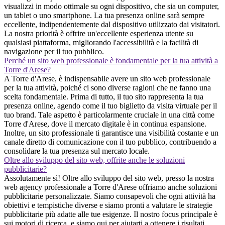
visualizzi in modo ottimale su ogni dispositivo, che sia un computer,
un tablet o uno smartphone. La tua presenza online sarà sempre
eccellente, indipendentemente dal dispositivo utilizzato dai visitatori.
La nostra priorità è offrire un'eccellente esperienza utente su
qualsiasi piattaforma, migliorando l'accessibilità e la facilità di
navigazione per il tuo pubblico.
Perché un sito web professionale è fondamentale per la tua attività a
Torre d'Arese?
A Torre d'Arese, è indispensabile avere un sito web professionale
per la tua attività, poiché ci sono diverse ragioni che ne fanno una
scelta fondamentale. Prima di tutto, il tuo sito rappresenta la tua
presenza online, agendo come il tuo biglietto da visita virtuale per il
tuo brand. Tale aspetto è particolarmente cruciale in una città come
Torre d'Arese, dove il mercato digitale è in continua espansione.
Inoltre, un sito professionale ti garantisce una visibilità costante e un
canale diretto di comunicazione con il tuo pubblico, contribuendo a
consolidare la tua presenza sul mercato locale.
Oltre allo sviluppo del sito web, offrite anche le soluzioni
pubblicitarie?
Assolutamente sì! Oltre allo sviluppo del sito web, presso la nostra
web agency professionale a Torre d'Arese offriamo anche soluzioni
pubblicitarie personalizzate. Siamo consapevoli che ogni attività ha
obiettivi e tempistiche diverse e siamo pronti a valutare le strategie
pubblicitarie più adatte alle tue esigenze. Il nostro focus principale è
sui motori di ricerca, e siamo qui per aiutarti a ottenere i risultati