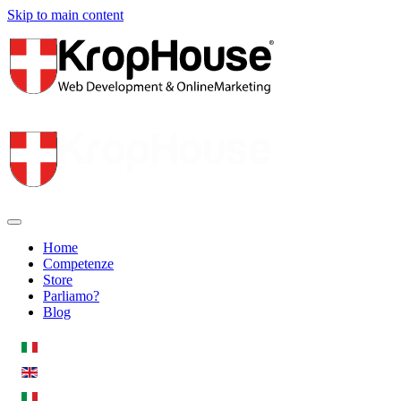
Skip to main content
Home
Competenze
Store
Parliamo?
Blog