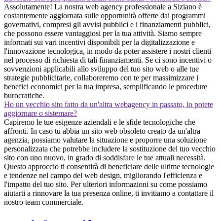
Assolutamente! La nostra web agency professionale a Siziano è
costantemente aggiornata sulle opportunità offerte dai programmi
governativi, compresi gli avvisi pubblici e i finanziamenti pubblici,
che possono essere vantaggiosi per la tua attività. Siamo sempre
informati sui vari incentivi disponibili per la digitalizzazione e
l'innovazione tecnologica, in modo da poter assistere i nostri clienti
nel processo di richiesta di tali finanziamenti. Se ci sono incentivi o
sovvenzioni applicabili allo sviluppo del tuo sito web o alle tue
strategie pubblicitarie, collaboreremo con te per massimizzare i
benefici economici per la tua impresa, semplificando le procedure
burocratiche.
Ho un vecchio sito fatto da un'altra webagency in passato, lo potete
aggiornare o sistemare?
Capiremo le tue esigenze aziendali e le sfide tecnologiche che
affronti. In caso tu abbia un sito web obsoleto creato da un'altra
agenzia, possiamo valutare la situazione e proporre una soluzione
personalizzata che potrebbe includere la sostituzione del tuo vecchio
sito con uno nuovo, in grado di soddisfare le tue attuali necessità.
Questo approccio ti consentirà di beneficiare delle ultime tecnologie
e tendenze nel campo del web design, migliorando l'efficienza e
l'impatto del tuo sito. Per ulteriori informazioni su come possiamo
aiutarti a rinnovare la tua presenza online, ti invitiamo a contattare il
nostro team commerciale.