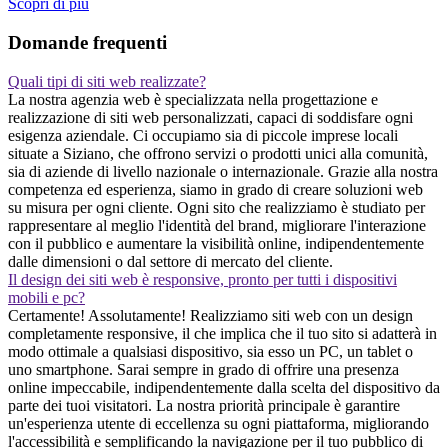
Scopri di piu
Domande frequenti
Quali tipi di siti web realizzate?
La nostra agenzia web è specializzata nella progettazione e
realizzazione di siti web personalizzati, capaci di soddisfare ogni
esigenza aziendale. Ci occupiamo sia di piccole imprese locali
situate a Siziano, che offrono servizi o prodotti unici alla comunità,
sia di aziende di livello nazionale o internazionale. Grazie alla nostra
competenza ed esperienza, siamo in grado di creare soluzioni web
su misura per ogni cliente. Ogni sito che realizziamo è studiato per
rappresentare al meglio l'identità del brand, migliorare l'interazione
con il pubblico e aumentare la visibilità online, indipendentemente
dalle dimensioni o dal settore di mercato del cliente.
Il design dei siti web è responsive, pronto per tutti i dispositivi
mobili e pc?
Certamente! Assolutamente! Realizziamo siti web con un design
completamente responsive, il che implica che il tuo sito si adatterà in
modo ottimale a qualsiasi dispositivo, sia esso un PC, un tablet o
uno smartphone. Sarai sempre in grado di offrire una presenza
online impeccabile, indipendentemente dalla scelta del dispositivo da
parte dei tuoi visitatori. La nostra priorità principale è garantire
un'esperienza utente di eccellenza su ogni piattaforma, migliorando
l'accessibilità e semplificando la navigazione per il tuo pubblico di