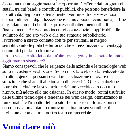
è costantemente aggiornata sulle opportunità offerte dai programmi
statali, tra cui bandi e contributi pubblici, che possono beneficiare la
tua attività. Seguiamo attentamente i vari incentivi e sovvenzioni
disponibili per la digitalizzazione e l'innovazione tecnologica, al fine
di guidare i nostri clienti nel processo di ottenimento di tali
finanziamenti. Se esistono incentivi o sovvenzioni applicabili allo
sviluppo del tuo sito web o alle tue strategie pubblicitarie,
lavoreremo a stretto contatto con te per sfruttarli al meglio,
semplificando le pratiche burocratiche e massimizzando i vantaggi
economici per la tua impresa.
Ho un vecchio sito fatto da un'altra webagency in passato, lo potete
aggiornare o sistemare?
Siamo consapevoli che le esigenze delle aziende e le tecnologie web
sono in costante evoluzione. Se hai un sito web datato realizzato da
un'altra agenzia, possiamo valutare la situazione e trovare una
soluzione che si adatti alle tue attuali necessità. Questa soluzione
potrebbe includere la sostituzione del tuo vecchio sito con uno
nuovo, più adatto alle tue esigenze. In questo modo, potrai usufruire
delle ultime tecnologie e tendenze nel web design, ottimizzando la
funzionalità e l'impatto del tuo sito. Per ulteriori informazioni su
come possiamo aiutarti a rinnovare la tua presenza online, ti
invitiamo a contattare il nostro team commerciale.
Vuoi dare più