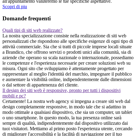
all'appuntamento valuteremo le tue specifiche aspettative.
Scopri di piu
Domande frequenti
Quali tipi di siti web realizzate?
La nostra specializzazione consiste nella realizzazione di siti web
personalizzati che rispondono alle specifiche esigenze di ogni tipo di
attività commerciale. Sia che si tratti di piccole imprese locali situate
a Brandico, che offrono servizi o prodotti unici alla comunità, sia di
aziende che operano su scala nazionale o internazionale, possediamo
le competenze e l'esperienza necessarie per creare soluzioni web su
misura. Ogni sito che sviluppiamo è attentamente progettato per
rappresentare al meglio l'identità del marchio, impegnare il pubblico
e aumentare la visibilità online, indipendentemente dalle dimensioni
o dal settore di appartenenza del cliente.
Il design dei siti web è responsive, pronto per tutti i dispositivi
mobili e pc?
Certamente! La nostra web agency si impegna a creare siti web dal
design completamente responsive, in modo tale che si adattino in
modo ottimale a qualsiasi dispositivo, che sia un computer, un tablet
o uno smartphone. In questo modo, la tua presenza online sarà
sempre di qualità, indipendentemente dal dispositivo utilizzato dai
tuoi visitatori. Mettiamo al primo posto l'esperienza utente, cercando
di migliorare l'accessibilità e la facilità di navigazione per il tuo