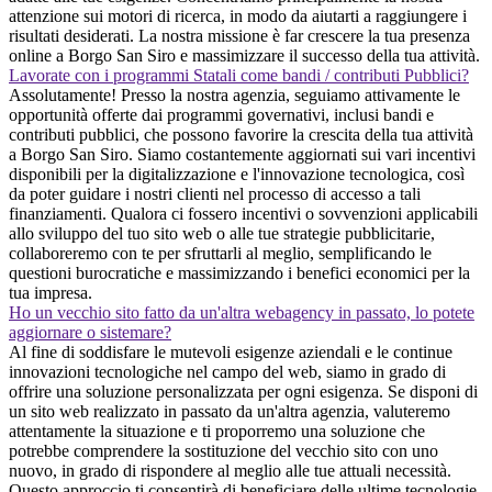
attenzione sui motori di ricerca, in modo da aiutarti a raggiungere i
risultati desiderati. La nostra missione è far crescere la tua presenza
online a Borgo San Siro e massimizzare il successo della tua attività.
Lavorate con i programmi Statali come bandi / contributi Pubblici?
Assolutamente! Presso la nostra agenzia, seguiamo attivamente le
opportunità offerte dai programmi governativi, inclusi bandi e
contributi pubblici, che possono favorire la crescita della tua attività
a Borgo San Siro. Siamo costantemente aggiornati sui vari incentivi
disponibili per la digitalizzazione e l'innovazione tecnologica, così
da poter guidare i nostri clienti nel processo di accesso a tali
finanziamenti. Qualora ci fossero incentivi o sovvenzioni applicabili
allo sviluppo del tuo sito web o alle tue strategie pubblicitarie,
collaboreremo con te per sfruttarli al meglio, semplificando le
questioni burocratiche e massimizzando i benefici economici per la
tua impresa.
Ho un vecchio sito fatto da un'altra webagency in passato, lo potete
aggiornare o sistemare?
Al fine di soddisfare le mutevoli esigenze aziendali e le continue
innovazioni tecnologiche nel campo del web, siamo in grado di
offrire una soluzione personalizzata per ogni esigenza. Se disponi di
un sito web realizzato in passato da un'altra agenzia, valuteremo
attentamente la situazione e ti proporremo una soluzione che
potrebbe comprendere la sostituzione del vecchio sito con uno
nuovo, in grado di rispondere al meglio alle tue attuali necessità.
Questo approccio ti consentirà di beneficiare delle ultime tecnologie