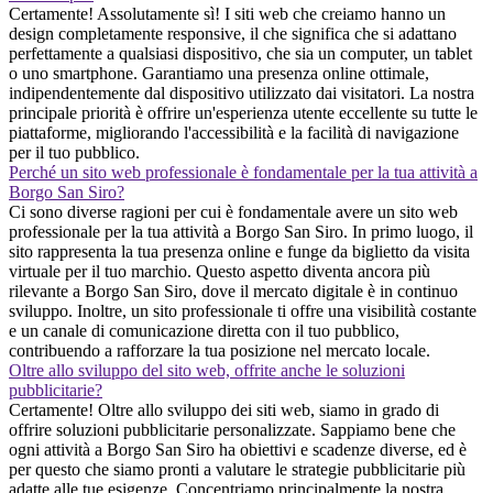
Certamente! Assolutamente sì! I siti web che creiamo hanno un
design completamente responsive, il che significa che si adattano
perfettamente a qualsiasi dispositivo, che sia un computer, un tablet
o uno smartphone. Garantiamo una presenza online ottimale,
indipendentemente dal dispositivo utilizzato dai visitatori. La nostra
principale priorità è offrire un'esperienza utente eccellente su tutte le
piattaforme, migliorando l'accessibilità e la facilità di navigazione
per il tuo pubblico.
Perché un sito web professionale è fondamentale per la tua attività a
Borgo San Siro?
Ci sono diverse ragioni per cui è fondamentale avere un sito web
professionale per la tua attività a Borgo San Siro. In primo luogo, il
sito rappresenta la tua presenza online e funge da biglietto da visita
virtuale per il tuo marchio. Questo aspetto diventa ancora più
rilevante a Borgo San Siro, dove il mercato digitale è in continuo
sviluppo. Inoltre, un sito professionale ti offre una visibilità costante
e un canale di comunicazione diretta con il tuo pubblico,
contribuendo a rafforzare la tua posizione nel mercato locale.
Oltre allo sviluppo del sito web, offrite anche le soluzioni
pubblicitarie?
Certamente! Oltre allo sviluppo dei siti web, siamo in grado di
offrire soluzioni pubblicitarie personalizzate. Sappiamo bene che
ogni attività a Borgo San Siro ha obiettivi e scadenze diverse, ed è
per questo che siamo pronti a valutare le strategie pubblicitarie più
adatte alle tue esigenze. Concentriamo principalmente la nostra