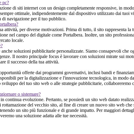
 e pc?
ione di siti internet con un design completamente responsive, in modo che
mpre ottimale, indipendentemente dal dispositivo utilizzato dai tuoi visi
tà di navigazione per il tuo pubblico.
ortalbera?
 attività, per diverse motivazioni. Prima di tutto, il sito rappresenta la 
one nel campo del digitale come Portalbera. Inoltre, un sito professional
rcato locale.
e?
 anche soluzioni pubblicitarie personalizzate. Siamo consapevoli che ogn
genze. Il nostro principale focus è lavorare con soluzioni mirate sui motori 
re il successo della tua attività.
pportunità offerte dai programmi governativi, inclusi bandi e finanziamen
onibili per la digitalizzazione e l'innovazione tecnologica, in modo da p
o sviluppo del tuo sito web o alle strategie pubblicitarie, collaboreremo 
ggiornare o sistemare?
 continua evoluzione. Pertanto, se possiedi un sito web datato realizzato
rottamazione del vecchio sito, al fine di creare un nuovo sito web che s
tenendo un sito più funzionale e di grande impatto. Per maggiori dettagl
overemo una soluzione adatta alle tue necessità.