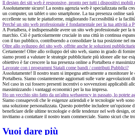
Il design dei siti web è responsive, pronto per tutti i dispositivi mobili
Assolutamente sicuro! La nostra agenzia web è specializzata nella creaz
un computer, un tablet o uno smartphone. La tua presenza online sarà se
eccellente su tutte le piattaforme, migliorando l'accessibilità e la facili
Perché un sito web professionale è fondamentale per la tua attività a P
A Portalbera, è indispensabile avere un sito web professionale per la tua
marchio. Ciò è particolarmente cruciale in una città in continua espansi
con il tuo pubblico, contribuendo a consolidare la tua posizione nel me
Oltre allo sviluppo del sito web, offrite anche le soluzioni pubblicitari
Certamente! Oltre allo sviluppo del sito web, siamo in grado di fornire
siamo pronti a valutare le strategie pubblicitarie più idonee alle tue esi
obiettivo è far crescere la tua presenza online a Portalbera e massimizza
Lavorate con i programmi Statali come bandi / contributi Pubblici?
Assolutamente! Il nostro team si impegna attivamente a monitorare le o
Portalbera. Siamo costantemente aggiornati sulle varie agevolazioni disp
Nel caso in cui fossero presenti incentivi o sovvenzioni applicabili all
massimizzando i vantaggi economici per la tua impresa.
Ho un vecchio sito fatto da un'altra webagency in passato, lo potete a
Siamo consapevoli che le esigenze aziendali e le tecnologie web sono in
una soluzione personalizzata. Questo potrebbe includere un'opzione di 
beneficiare delle ultime tecnologie e delle tendenze nel web design, ot
invitiamo a contattare il nostro team commerciale. Siamo sicuri che tr
Vuoi dare più