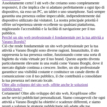
Assolutamente certo! I siti web che creiamo sono completamente
responsivi, il che implica che si adattano perfettamente a ogni tipo di
dispositivo, sia esso un PC, un tablet o uno smartphone. Sarà sempre
garantita una presenza online impeccabile, indipendentemente dal
dispositivo utilizzato dai visitatori. La nostra principale priorità è
offrire un'esperienza utente eccellente su qualsiasi piattaforma,
migliorando l'accessibilità e la facilità di navigazione per il tuo
pubblico.
Perché un sito web professionale è fondamentale per la tua attività a
Varano Borghi?
Ciò che rende fondamentale un sito web professionale per la tua
attività a Varano Borghi sono diverse ragioni. Innanzitutto, il sito
rappresenta la tua presenza online, funzionando come una sorta di
biglietto da visita virtuale per il tuo brand. Questo aspetto diventa
particolarmente rilevante in una realtà come Varano Borghi, dove il
mercato digitale continua a crescere. Inoltre, un sito professionale
garantisce una visibilità costante e costituisce un canale diretto di
comunicazione con il tuo pubblico, il che contribuirà a consolidare
la tua presenza nel mercato locale.
Oltre allo sviluppo del sito web, offrite anche le soluzioni
pubblicitarie?
Certamente! Oltre allo sviluppo del sito web, KropHouse offre
anche servizi pubblicitari personalizzati. Siamo consapevoli che ogni
attività a Varano Borghi ha obiettivi e scadenze differenti, e siamo
pronti a valutare le strategie pubblicitarie più adatte alle tue