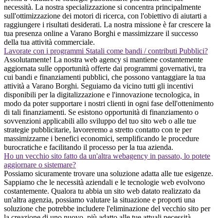
necessità. La nostra specializzazione si concentra principalmente
sull'ottimizzazione dei motori di ricerca, con l'obiettivo di aiutarti a
raggiungere i risultati desiderati. La nostra missione è far crescere la
tua presenza online a Varano Borghi e massimizzare il successo
della tua attività commerciale.
Lavorate con i programmi Statali come bandi / contributi Pubblici?
Assolutamente! La nostra web agency si mantiene costantemente
aggiornata sulle opportunità offerte dai programmi governativi, tra
cui bandi e finanziamenti pubblici, che possono vantaggiare la tua
attività a Varano Borghi. Seguiamo da vicino tutti gli incentivi
disponibili per la digitalizzazione e l'innovazione tecnologica, in
modo da poter supportare i nostri clienti in ogni fase dell'ottenimento
di tali finanziamenti. Se esistono opportunità di finanziamento o
sovvenzioni applicabili allo sviluppo del tuo sito web o alle tue
strategie pubblicitarie, lavoreremo a stretto contatto con te per
massimizzarne i benefici economici, semplificando le procedure
burocratiche e facilitando il processo per la tua azienda.
Ho un vecchio sito fatto da un'altra webagency in passato, lo potete
aggiornare o sistemare?
Possiamo sicuramente trovare una soluzione adatta alle tue esigenze.
Sappiamo che le necessità aziendali e le tecnologie web evolvono
costantemente. Qualora tu abbia un sito web datato realizzato da
un'altra agenzia, possiamo valutare la situazione e proporti una
soluzione che potrebbe includere l'eliminazione del vecchio sito per
la creazione di uno nuovo, più adatto alle tue attuali necessità.