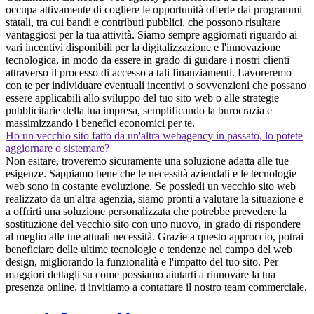
occupa attivamente di cogliere le opportunità offerte dai programmi
statali, tra cui bandi e contributi pubblici, che possono risultare
vantaggiosi per la tua attività. Siamo sempre aggiornati riguardo ai
vari incentivi disponibili per la digitalizzazione e l'innovazione
tecnologica, in modo da essere in grado di guidare i nostri clienti
attraverso il processo di accesso a tali finanziamenti. Lavoreremo
con te per individuare eventuali incentivi o sovvenzioni che possano
essere applicabili allo sviluppo del tuo sito web o alle strategie
pubblicitarie della tua impresa, semplificando la burocrazia e
massimizzando i benefici economici per te.
Ho un vecchio sito fatto da un'altra webagency in passato, lo potete
aggiornare o sistemare?
Non esitare, troveremo sicuramente una soluzione adatta alle tue
esigenze. Sappiamo bene che le necessità aziendali e le tecnologie
web sono in costante evoluzione. Se possiedi un vecchio sito web
realizzato da un'altra agenzia, siamo pronti a valutare la situazione e
a offrirti una soluzione personalizzata che potrebbe prevedere la
sostituzione del vecchio sito con uno nuovo, in grado di rispondere
al meglio alle tue attuali necessità. Grazie a questo approccio, potrai
beneficiare delle ultime tecnologie e tendenze nel campo del web
design, migliorando la funzionalità e l'impatto del tuo sito. Per
maggiori dettagli su come possiamo aiutarti a rinnovare la tua
presenza online, ti invitiamo a contattare il nostro team commerciale.