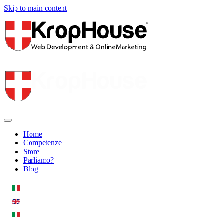
Skip to main content
Home
Competenze
Store
Parliamo?
Blog