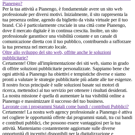
Pianengo?
Per la tua attività a Pianengo, è fondamentale avere un sito web
professionale per diversi motivi. Inizialmente, il sito rappresenta la
tua presenza online, agendo da biglietto da visita virtuale per il tuo
brand. Ciò è particolarmente cruciale in una città come Pianengo,
dove il mercato digitale è in continua crescita. Inoltre, un sito
professionale garantisce una visibilità costante e un canale di
comunicazione diretta con il tuo pubblico, contribuendo a rafforzare
la tua presenza nel mercato locale.
Oltre allo sviluppo del sito web, offrite anche le soluzioni
pubblicitarie?
Certamente! Oltre all'implementazione dei siti web, siamo in grado
di offrire soluzioni pubblicitarie personalizzate. Sappiamo bene che
ogni attività a Pianengo ha obiettivi e tempistiche diverse e siamo
pronti a valutare le strategie pubblicitarie più adatte alle tue esigenze.
Il nostro focus principale è sulle soluzioni basate sui motori di
ricerca, mettendoci al tuo servizio per ottenere i risultati desiderati.
La nostra missione è quella di aumentare la tua visibilità online a
Pianengo e massimizzare il successo del tuo business.
Lavorate con i programmi Statali come bandi / contributi Pubblici?
Certamente! La nostra web agency professionale a Pianengo è attiva
nel cogliere le opportunità offerte dai programmi statali, tra cui bandi
e contributi pubblici, che possono essere vantaggiosi per la tua
attività. Manteniamo costantemente aggiornate sulle diverse
opportunità di incentivi disponibili per la digitalizzazione e