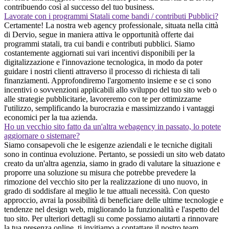
contribuendo così al successo del tuo business.
Lavorate con i programmi Statali come bandi / contributi Pubblici?
Certamente! La nostra web agency professionale, situata nella città
di Dervio, segue in maniera attiva le opportunità offerte dai
programmi statali, tra cui bandi e contributi pubblici. Siamo
costantemente aggiornati sui vari incentivi disponibili per la
digitalizzazione e l'innovazione tecnologica, in modo da poter
guidare i nostri clienti attraverso il processo di richiesta di tali
finanziamenti. Approfondiremo l'argomento insieme e se ci sono
incentivi o sovvenzioni applicabili allo sviluppo del tuo sito web o
alle strategie pubblicitarie, lavoreremo con te per ottimizzarne
l'utilizzo, semplificando la burocrazia e massimizzando i vantaggi
economici per la tua azienda.
Ho un vecchio sito fatto da un'altra webagency in passato, lo potete
aggiornare o sistemare?
Siamo consapevoli che le esigenze aziendali e le tecniche digitali
sono in continua evoluzione. Pertanto, se possiedi un sito web datato
creato da un'altra agenzia, siamo in grado di valutare la situazione e
proporre una soluzione su misura che potrebbe prevedere la
rimozione del vecchio sito per la realizzazione di uno nuovo, in
grado di soddisfare al meglio le tue attuali necessità. Con questo
approccio, avrai la possibilità di beneficiare delle ultime tecnologie e
tendenze nel design web, migliorando la funzionalità e l'aspetto del
tuo sito. Per ulteriori dettagli su come possiamo aiutarti a rinnovare
la tua presenza online, ti invitiamo a contattare il nostro team