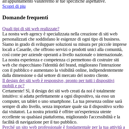
all'appuntamento valuteremo le tue specifiche aspettative.
Scopri di piu
Domande frequenti
Quali tipi di siti web realizzate?
La nostra web agency è specializzata nella creazione di siti web
personalizzati che soddisfano le esigenze di ogni tipo di business.
Siamo in grado di sviluppare soluzioni su misura per piccole imprese
locali a Casarile, che offrono servizi o prodotti unici alla comunità,
così come per aziende operanti a livello nazionale o internazionale.
La nostra esperienza e competenza ci permettono di costruire siti
web che rispecchiano l'identità del brand, migliorano l'interazione
con il pubblico e aumentano la visibilità online, indipendentemente
dalla dimensione o dal settore di mercato del nostro cliente.
Il design dei siti web è responsive, pronto per tutti i dispositivi
mobili e pc?
Certamente! Sì, il design dei siti web creati da noi è totalmente
intuitivo: si adatta perfettamente a ogni dispositivo, sia esso un
computer, un tablet o uno smartphone. La tua presenza online sarà
sempre di alto livello, senza importare quale sia il dispositivo scelto
dai visitatori. La nostra priorità è offrire un'esperienza utente
eccellente su qualsiasi piattaforma, migliorando l'accessibilità e la
facilità di navigazione per il tuo pubblico.
Perché un sito web professionale è fondamentale per la tua attività a