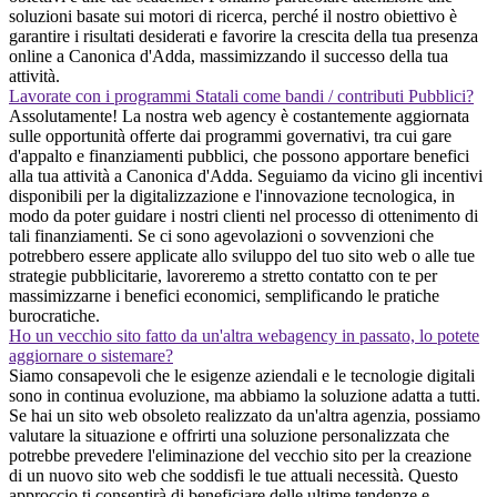
soluzioni basate sui motori di ricerca, perché il nostro obiettivo è
garantire i risultati desiderati e favorire la crescita della tua presenza
online a Canonica d'Adda, massimizzando il successo della tua
attività.
Lavorate con i programmi Statali come bandi / contributi Pubblici?
Assolutamente! La nostra web agency è costantemente aggiornata
sulle opportunità offerte dai programmi governativi, tra cui gare
d'appalto e finanziamenti pubblici, che possono apportare benefici
alla tua attività a Canonica d'Adda. Seguiamo da vicino gli incentivi
disponibili per la digitalizzazione e l'innovazione tecnologica, in
modo da poter guidare i nostri clienti nel processo di ottenimento di
tali finanziamenti. Se ci sono agevolazioni o sovvenzioni che
potrebbero essere applicate allo sviluppo del tuo sito web o alle tue
strategie pubblicitarie, lavoreremo a stretto contatto con te per
massimizzarne i benefici economici, semplificando le pratiche
burocratiche.
Ho un vecchio sito fatto da un'altra webagency in passato, lo potete
aggiornare o sistemare?
Siamo consapevoli che le esigenze aziendali e le tecnologie digitali
sono in continua evoluzione, ma abbiamo la soluzione adatta a tutti.
Se hai un sito web obsoleto realizzato da un'altra agenzia, possiamo
valutare la situazione e offrirti una soluzione personalizzata che
potrebbe prevedere l'eliminazione del vecchio sito per la creazione
di un nuovo sito web che soddisfi le tue attuali necessità. Questo
approccio ti consentirà di beneficiare delle ultime tendenze e