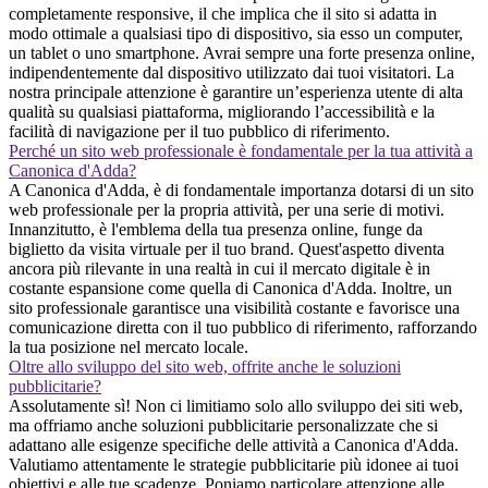
completamente responsive, il che implica che il sito si adatta in
modo ottimale a qualsiasi tipo di dispositivo, sia esso un computer,
un tablet o uno smartphone. Avrai sempre una forte presenza online,
indipendentemente dal dispositivo utilizzato dai tuoi visitatori. La
nostra principale attenzione è garantire un’esperienza utente di alta
qualità su qualsiasi piattaforma, migliorando l’accessibilità e la
facilità di navigazione per il tuo pubblico di riferimento.
Perché un sito web professionale è fondamentale per la tua attività a
Canonica d'Adda?
A Canonica d'Adda, è di fondamentale importanza dotarsi di un sito
web professionale per la propria attività, per una serie di motivi.
Innanzitutto, è l'emblema della tua presenza online, funge da
biglietto da visita virtuale per il tuo brand. Quest'aspetto diventa
ancora più rilevante in una realtà in cui il mercato digitale è in
costante espansione come quella di Canonica d'Adda. Inoltre, un
sito professionale garantisce una visibilità costante e favorisce una
comunicazione diretta con il tuo pubblico di riferimento, rafforzando
la tua posizione nel mercato locale.
Oltre allo sviluppo del sito web, offrite anche le soluzioni
pubblicitarie?
Assolutamente sì! Non ci limitiamo solo allo sviluppo dei siti web,
ma offriamo anche soluzioni pubblicitarie personalizzate che si
adattano alle esigenze specifiche delle attività a Canonica d'Adda.
Valutiamo attentamente le strategie pubblicitarie più idonee ai tuoi
obiettivi e alle tue scadenze. Poniamo particolare attenzione alle