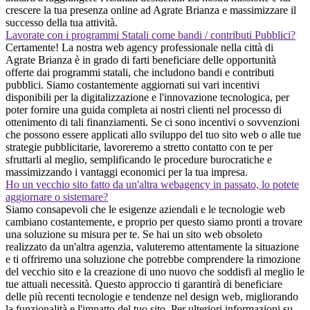
crescere la tua presenza online ad Agrate Brianza e massimizzare il
successo della tua attività.
Lavorate con i programmi Statali come bandi / contributi Pubblici?
Certamente! La nostra web agency professionale nella città di
Agrate Brianza è in grado di farti beneficiare delle opportunità
offerte dai programmi statali, che includono bandi e contributi
pubblici. Siamo costantemente aggiornati sui vari incentivi
disponibili per la digitalizzazione e l'innovazione tecnologica, per
poter fornire una guida completa ai nostri clienti nel processo di
ottenimento di tali finanziamenti. Se ci sono incentivi o sovvenzioni
che possono essere applicati allo sviluppo del tuo sito web o alle tue
strategie pubblicitarie, lavoreremo a stretto contatto con te per
sfruttarli al meglio, semplificando le procedure burocratiche e
massimizzando i vantaggi economici per la tua impresa.
Ho un vecchio sito fatto da un'altra webagency in passato, lo potete
aggiornare o sistemare?
Siamo consapevoli che le esigenze aziendali e le tecnologie web
cambiano costantemente, e proprio per questo siamo pronti a trovare
una soluzione su misura per te. Se hai un sito web obsoleto
realizzato da un'altra agenzia, valuteremo attentamente la situazione
e ti offriremo una soluzione che potrebbe comprendere la rimozione
del vecchio sito e la creazione di uno nuovo che soddisfi al meglio le
tue attuali necessità. Questo approccio ti garantirà di beneficiare
delle più recenti tecnologie e tendenze nel design web, migliorando
la funzionalità e l'impatto del tuo sito. Per ulteriori informazioni su