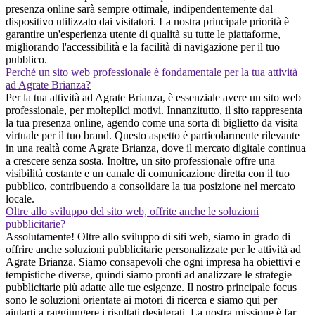
presenza online sarà sempre ottimale, indipendentemente dal
dispositivo utilizzato dai visitatori. La nostra principale priorità è
garantire un'esperienza utente di qualità su tutte le piattaforme,
migliorando l'accessibilità e la facilità di navigazione per il tuo
pubblico.
Perché un sito web professionale è fondamentale per la tua attività
ad Agrate Brianza?
Per la tua attività ad Agrate Brianza, è essenziale avere un sito web
professionale, per molteplici motivi. Innanzitutto, il sito rappresenta
la tua presenza online, agendo come una sorta di biglietto da visita
virtuale per il tuo brand. Questo aspetto è particolarmente rilevante
in una realtà come Agrate Brianza, dove il mercato digitale continua
a crescere senza sosta. Inoltre, un sito professionale offre una
visibilità costante e un canale di comunicazione diretta con il tuo
pubblico, contribuendo a consolidare la tua posizione nel mercato
locale.
Oltre allo sviluppo del sito web, offrite anche le soluzioni
pubblicitarie?
Assolutamente! Oltre allo sviluppo di siti web, siamo in grado di
offrire anche soluzioni pubblicitarie personalizzate per le attività ad
Agrate Brianza. Siamo consapevoli che ogni impresa ha obiettivi e
tempistiche diverse, quindi siamo pronti ad analizzare le strategie
pubblicitarie più adatte alle tue esigenze. Il nostro principale focus
sono le soluzioni orientate ai motori di ricerca e siamo qui per
aiutarti a raggiungere i risultati desiderati. La nostra missione è far