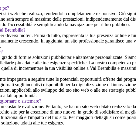
 e pc?
iti web che realizza, rendendoli completamente responsive. Ciò significa 
ne sarà sempre al massimo delle prestazioni, indipendentemente dal disposi
ndo l'accessibilità e semplificando la navigazione per il tuo pubblico.
Val Brembilla?
per diversi motivi. Prima di tutto, rappresenta la tua presenza online e fu
ntinuamente crescendo. In aggiunta, un sito professionale garantisce una v
.
e?
 grado di fornire soluzioni pubblicitarie altamente personalizzate. Siamo
licitarie più adatte alle tue esigenze specifiche. La nostra competenza pr
 è quella di incrementare la tua visibilità online a Val Brembilla e massim
e impegnata a seguire tutte le potenziali opportunità offerte dai progra
ornati sugli incentivi disponibili per la digitalizzazione e l'innovazione
zioni applicabili allo sviluppo del tuo sito web o alle tue strategie pubb
 a tali opportunità.
ggiornare o sistemare?
 costante evoluzione. Pertanto, se hai un sito web datato realizzato da 
hio sito per la creazione di uno nuovo, in grado di soddisfare al meglio
unzionalità e l'impatto del tuo sito. Per maggiori dettagli su come possi
 soluzione adatta alle tue esigenze.