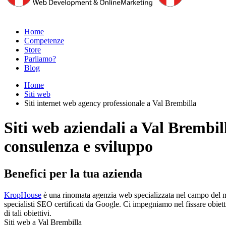
Home
Competenze
Store
Parliamo?
Blog
Home
Siti web
Siti internet web agency professionale a Val Brembilla
Siti web aziendali a Val Brembil
consulenza e sviluppo
Benefici per la tua azienda
KropHouse
è una rinomata agenzia web specializzata nel campo del mar
specialisti SEO certificati da Google. Ci impegniamo nel fissare obiett
di tali obiettivi.
Siti web a Val Brembilla