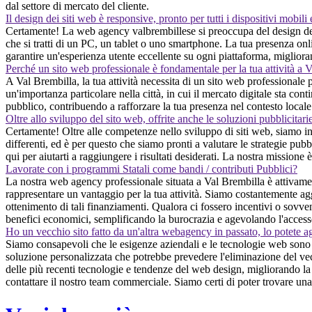
dal settore di mercato del cliente.
Il design dei siti web è responsive, pronto per tutti i dispositivi mobili
Certamente! La web agency valbrembillese si preoccupa del design dei s
che si tratti di un PC, un tablet o uno smartphone. La tua presenza onli
garantire un'esperienza utente eccellente su ogni piattaforma, migliora
Perché un sito web professionale è fondamentale per la tua attività a 
A Val Brembilla, la tua attività necessita di un sito web professionale 
un'importanza particolare nella città, in cui il mercato digitale sta co
pubblico, contribuendo a rafforzare la tua presenza nel contesto locale
Oltre allo sviluppo del sito web, offrite anche le soluzioni pubblicitari
Certamente! Oltre alle competenze nello sviluppo di siti web, siamo in
differenti, ed è per questo che siamo pronti a valutare le strategie pubb
qui per aiutarti a raggiungere i risultati desiderati. La nostra missione
Lavorate con i programmi Statali come bandi / contributi Pubblici?
La nostra web agency professionale situata a Val Brembilla è attivament
rappresentare un vantaggio per la tua attività. Siamo costantemente aggi
ottenimento di tali finanziamenti. Qualora ci fossero incentivi o sovven
benefici economici, semplificando la burocrazia e agevolando l'accesso
Ho un vecchio sito fatto da un'altra webagency in passato, lo potete a
Siamo consapevoli che le esigenze aziendali e le tecnologie web sono in
soluzione personalizzata che potrebbe prevedere l'eliminazione del vecc
delle più recenti tecnologie e tendenze del web design, migliorando la f
contattare il nostro team commerciale. Siamo certi di poter trovare una