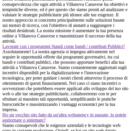
consapevolezza che ogni attività a Villanova Canavese ha obiettivi e
tempistiche diverse, ed è per questo che siamo pronti ad analizzare e
valutare le strategie pubblicitarie più idonee alle tue esigenze. Il
nostro approccio si concentra principalmente sulle soluzioni basate
sui motori di ricerca, con l'obiettivo di aiutarti a raggiungere i
risultati desiderati. La nostra missione è aumentare la tua presenza
online a Villanova Canavese e massimizzare il successo della tua
attività.
Lavorate con i programmi Statali come bandi / contributi Pubblici?
Assolutamente! La nostra agenzia si impegna attivamente nel
seguire le opportunità offerte dai programmi governativi, tra cui
bandi e contributi pubblici, che possono apportare benefici alla tua
attività a Villanova Canavese. Siamo costantemente aggiornati sugli
incentivi disponibili per la digitalizzazione e l'innovazione
tecnologica, per poter guidare i nostri clienti attraverso il processo di
ottenimento di questi finanziamenti. Nel caso ci siano incentivi o
sovvenzioni che potrebbero essere applicati allo sviluppo del tuo sito
web o alle tue strategie pubblicitarie, collaboreremo con te per
sfruttare al massimo tali opportunità, semplificando le pratiche
burocratiche e massimizzando i vantaggi economici per la tua
impresa.
Ho un vecchio sito fatto da un'altra webagency in passato, lo potete
aggiornare o sistemare?
Siamo consapevoli che le esigenze aziendali e le tecnologie web
sono in costante evoluzione. Quindi, se hai un sito web datato