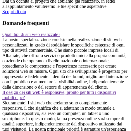
Dai un occhita ai progetti che abbiamo gia realizzato, in sedel
all'appuntamento valuteremo le tue specifiche aspettative.
Scopri di piu
Domande frequenti
Quali tipi di siti web realizzate?
La nostra specializzazione consiste nella realizzazione di siti web
personalizzati, in grado di soddisfare le specifiche esigenze di ogni
tipo di attività commerciale. Che siano piccole imprese locali di
Albairate, che offrono servizi o prodotti unici alla propria comunità,
o aziende che operano a livello nazionale o internazionale,
possediamo le competenze e l'esperienza necessarie per creare
soluzioni web su misura. Ogni sito che sviluppiamo è progettato per
rappresentare fedelmente l'identità del brand, migliorare l'interazione
con il pubblico e aumentare la visibilità online, indipendentemente
dalla dimensione o dal settore di appartenenza del cliente.
Il design dei siti web è responsive, pronto per tutti i dispositivi
mobili e pc?
Sicuramente! I siti web che creiamo sono completamente
responsive, il che significa che si adattano in modo ottimale a
qualsiasi dispositivo, sia esso un computer, un tablet o uno
smartphone. In questo modo, la tua presenza online sarà sempre di
qualità superiore, indipendentemente dal dispositivo utilizzato dai
tuoi visitatori. La nostra principale priorità è garantire un'esperienza