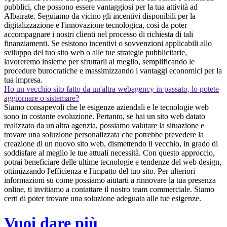
pubblici, che possono essere vantaggiosi per la tua attività ad
Albairate. Seguiamo da vicino gli incentivi disponibili per la
digitalizzazione e l'innovazione tecnologica, così da poter
accompagnare i nostri clienti nel processo di richiesta di tali
finanziamenti. Se esistono incentivi o sovvenzioni applicabili allo
sviluppo del tuo sito web o alle tue strategie pubblicitarie,
lavoreremo insieme per sfruttarli al meglio, semplificando le
procedure burocratiche e massimizzando i vantaggi economici per la
tua impresa.
Ho un vecchio sito fatto da un'altra webagency in passato, lo potete
aggiornare o sistemare?
Siamo consapevoli che le esigenze aziendali e le tecnologie web
sono in costante evoluzione. Pertanto, se hai un sito web datato
realizzato da un'altra agenzia, possiamo valutare la situazione e
trovare una soluzione personalizzata che potrebbe prevedere la
creazione di un nuovo sito web, dismettendo il vecchio, in grado di
soddisfare al meglio le tue attuali necessità. Con questo approccio,
potrai beneficiare delle ultime tecnologie e tendenze del web design,
ottimizzando l'efficienza e l'impatto del tuo sito. Per ulteriori
informazioni su come possiamo aiutarti a rinnovare la tua presenza
online, ti invitiamo a contattare il nostro team commerciale. Siamo
certi di poter trovare una soluzione adeguata alle tue esigenze.
Vuoi dare più