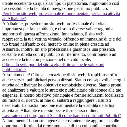
utente eccellente su qualsiasi tipo di piattaforma, migliorando così
l'accessibilità e la facilità di navigazione per il tuo pubblico.
Perché un sito web professionale è fondamentale per la tua attività
ad Albairate?
A Albairate, possedere un sito web professionale è di vitale
importanza per la tua attività, e ci sono diverse valide ragioni a
supporto di questa affermazione. Innanzitutto, il sito web
rappresenta la tua vetrina virtuale, offrendo un'immagine di te e del
tuo brand nell'ambito del mercato online in piena crescita ad
Albairate. Inoltre, un sito professionale garantisce una presenza
costante e diretta con il pubblico di riferimento, contribuendo ad
accrescere la tua competizione nel mercato locale.
Oltre allo sviluppo del sito web, offrite anche le soluzioni
pubblicitarie?
Assolutamente! Oltre alla creazione di siti web, KropHouse offre
anche servizi pubblicitari personalizzati. Siamo consapevoli che ogni
attività ad Albairate ha obiettivi e tempistiche diverse. Siamo pronti
ad analizzare e valutare le strategie pubblicitarie più idonee alle tue
esigenze. Il nostro obiettivo principale è fornire soluzioni focalizzate
sui motori di ricerca, al fine di aiutarti a raggiungere i risultati
desiderati. La nostra missione è aumentare la visibilità della tua
attività ad Albairate e massimizzare il successo online.
Lavorate con i programmi Statali come bandi / contributi Pubblici?
Naturalmente! La nostra agenzia è costantemente aggiornata sulle
opportunità fornite dai programmi statali, tra cui bandi e contributi