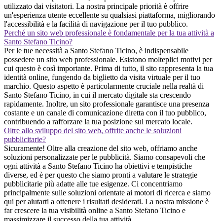
utilizzato dai visitatori. La nostra principale priorità è offrire
un'esperienza utente eccellente su qualsiasi piattaforma, migliorando
l'accessibilità e la facilità di navigazione per il tuo pubblico.
Perché un sito web professionale è fondamentale per la tua attività a
Santo Stefano Ticino?
Per le tue necessità a Santo Stefano Ticino, è indispensabile
possedere un sito web professionale. Esistono molteplici motivi per
cui questo è così importante. Prima di tutto, il sito rappresenta la tua
identità online, fungendo da biglietto da visita virtuale per il tuo
marchio. Questo aspetto è particolarmente cruciale nella realtà di
Santo Stefano Ticino, in cui il mercato digitale sta crescendo
rapidamente. Inoltre, un sito professionale garantisce una presenza
costante e un canale di comunicazione diretta con il tuo pubblico,
contribuendo a rafforzare la tua posizione sul mercato locale.
Oltre allo sviluppo del sito web, offrite anche le soluzioni
pubblicitarie?
Sicuramente! Oltre alla creazione del sito web, offriamo anche
soluzioni personalizzate per le pubblicità. Siamo consapevoli che
ogni attività a Santo Stefano Ticino ha obiettivi e tempistiche
diverse, ed è per questo che siamo pronti a valutare le strategie
pubblicitarie più adatte alle tue esigenze. Ci concentriamo
principalmente sulle soluzioni orientate ai motori di ricerca e siamo
qui per aiutarti a ottenere i risultati desiderati. La nostra missione è
far crescere la tua visibilità online a Santo Stefano Ticino e
massimizzare il successo della tua attività.