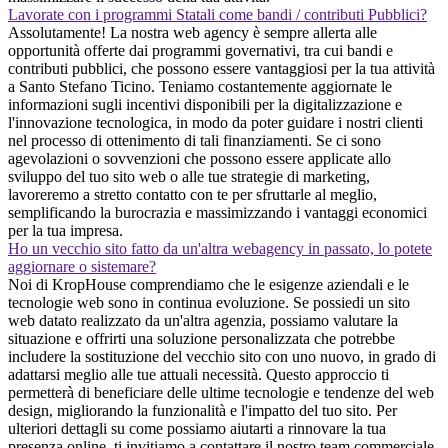
Lavorate con i programmi Statali come bandi / contributi Pubblici?
Assolutamente! La nostra web agency è sempre allerta alle
opportunità offerte dai programmi governativi, tra cui bandi e
contributi pubblici, che possono essere vantaggiosi per la tua attività
a Santo Stefano Ticino. Teniamo costantemente aggiornate le
informazioni sugli incentivi disponibili per la digitalizzazione e
l'innovazione tecnologica, in modo da poter guidare i nostri clienti
nel processo di ottenimento di tali finanziamenti. Se ci sono
agevolazioni o sovvenzioni che possono essere applicate allo
sviluppo del tuo sito web o alle tue strategie di marketing,
lavoreremo a stretto contatto con te per sfruttarle al meglio,
semplificando la burocrazia e massimizzando i vantaggi economici
per la tua impresa.
Ho un vecchio sito fatto da un'altra webagency in passato, lo potete
aggiornare o sistemare?
Noi di KropHouse comprendiamo che le esigenze aziendali e le
tecnologie web sono in continua evoluzione. Se possiedi un sito
web datato realizzato da un'altra agenzia, possiamo valutare la
situazione e offrirti una soluzione personalizzata che potrebbe
includere la sostituzione del vecchio sito con uno nuovo, in grado di
adattarsi meglio alle tue attuali necessità. Questo approccio ti
permetterà di beneficiare delle ultime tecnologie e tendenze del web
design, migliorando la funzionalità e l'impatto del tuo sito. Per
ulteriori dettagli su come possiamo aiutarti a rinnovare la tua
presenza online, ti invitiamo a contattare il nostro team commerciale.