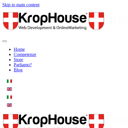
Skip to main content
Home
Competenze
Store
Parliamo?
Blog