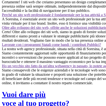
Certamente! I siti web che creiamo presentano un design completamente 
presenza online sarà sempre ottimale, indipendentemente dal dispositivo
l'accessibilità e la facilità di navigazione per il tuo pubblico.
Perché un sito web professionale è fondamentale per la tua attività a 
A Soresina, è essenziale avere un sito web professionale per la tua attiv
visita virtuale per il tuo brand. Inoltre, esso ti fornisce una visibilit
Oltre allo sviluppo del sito web, offrite anche le soluzioni pubblicitari
Certo! Oltre allo sviluppo dei siti web, siamo in grado di fornire soluz
differenti e siamo pronti a valutare le strategie pubblicitarie più idonee 
risultati desiderati. Vogliamo fare in modo che la tua presenza online a
Lavorate con i programmi Statali come bandi / contributi Pubblici?
La nostra web agency professionale, situata nella città di Soresina, è a
Siamo costantemente aggiornati sulle opportunità di finanziamento per la
incentivi o sovvenzioni che possono essere applicati al tuo progetto di 
burocratiche e ottenere il massimo vantaggio economico per la tua im
Ho un vecchio sito fatto da un'altra webagency in passato, lo potete a
Siamo consapevoli che le esigenze aziendali e le tecnologie web sono i
in grado di valutare la situazione e proporti una soluzione che potreb
di beneficiare delle più recenti tendenze e tecnologie nel campo del we
online, ti invitiamo a contattare il nostro reparto commerciale.
Vuoi dare più
voce al tuo progetto?