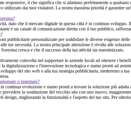
responsive, il che significa che si adattano perfettamente a qualsiasi 
 utilizzato dai tuoi visitatori. La nostra massima priorità è garantire un
Soresina?
ità, dato che il mercato digitale in questa città è in continuo sviluppo. I
à costante e un canale di comunicazione diretta con il tuo pubblico, raffor
e?
ioni pubblicitarie personalizzate per soddisfare le diverse esigenze dell
alle tue necessità. La nostra principale attenzione è rivolta alle soluzioni 
 Soresina cresca e che il successo della tua attività sia massimizzato.
ttivamente coinvolta nel supportare le aziende locali ad ottenere i benefi
 digitalizzazione e l'innovazione tecnologica e siamo pronti ad assistere
sviluppo del sito web o alla tua strategia pubblicitaria, metteremo a tua 
presa.
ggiornare o sistemare?
n continua evoluzione e siamo pronti a trovare la soluzione più adatta a
be prevedere la sostituzione del vecchio sito con uno nuovo, maggiormente
b design, migliorando la funzionalità e l'aspetto del tuo sito. Per ulter