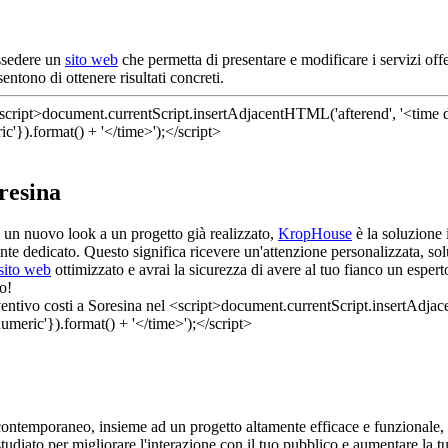
ossedere un
sito web
che permetta di presentare e modificare i servizi offe
ntono di ottenere risultati concreti.
resina
e un nuovo look a un progetto già realizzato,
KropHouse
è la soluzione 
nte dedicato. Questo significa ricevere un'attenzione personalizzata, 
sito web
ottimizzato e avrai la sicurezza di avere al tuo fianco un esper
so!
 e contemporaneo, insieme ad un progetto altamente efficace e funzionale,
tudiato per migliorare l'interazione con il tuo pubblico e aumentare la t