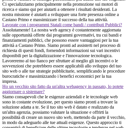
Ci specializziamo principalmente nella promozione sui motori di
ricerca e siamo qui per aiutarti a ottenere i risultati desiderati. La
nostra missione è aiutarti a sviluppare una forte presenza online a
Castano Primo e massimizzare il successo della tua attività.
Lavorate con i programmi Statali come bandi / contributi Pubblici?
Assolutamente! La nostra web agency è costantemente aggiornata
sulle opportunità offerte dai programmi governativi, tra cui bandi e
finanziamenti pubblici, che possono essere vantaggiosi per la tua
attività a Castano Primo. Siamo pronti ad assisterti nel processo di
richiesta di questi fondi, fornendoti informazioni sui vari incentivi
disponibili per la digitalizzazione e l'innovazione tecnologica.
Lavoreremo al tuo fianco per sfruttare al meglio gli incentivi o le
sovvenzioni che potrebbero essere applicabili allo sviluppo del tuo
sito web o alle tue strategie pubblicitarie, semplificando le procedure
burocratiche e massimizzando i benefici economici per la tua
impresa.
Ho un vecchio sito fatto da un'altra webagency in passato, lo potete
aggiornare o sistemare?
Siamo consapevoli che le esigenze aziendali e le tecnologie web
sono in costante evoluzione, per questo siamo pronti a trovare la
soluzione adatta a te. Se il tuo sito web è datato e realizzato da
un'altra agenzia, possiamo valutare la situazione e offrirti la
possibilità di creare un nuovo sito web, mettendo da parte il vecchio,
in modo da adeguarlo alle tue attuali esigenze. Questo approccio ti
consentirà di beneficiare delle ultime tecnologie e tendenze nel web