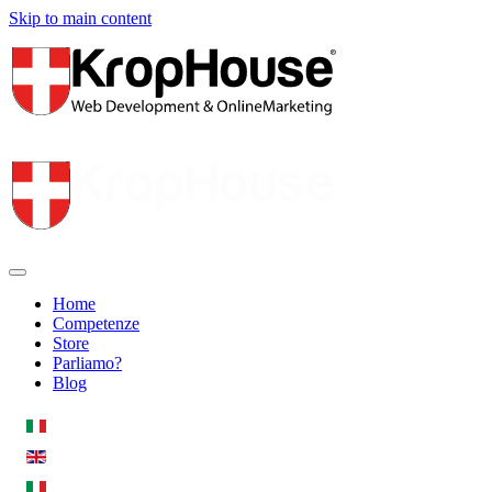
Skip to main content
Home
Competenze
Store
Parliamo?
Blog