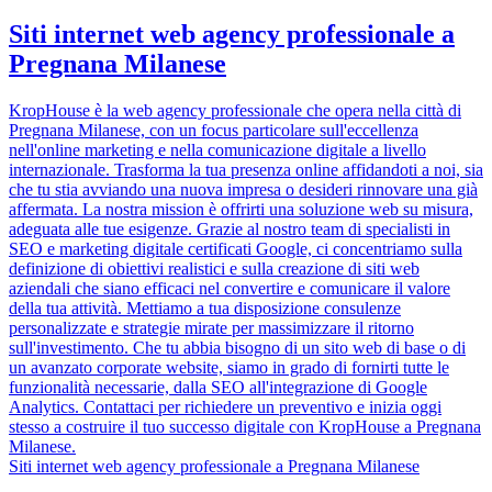
Siti internet web agency professionale a
Pregnana Milanese
KropHouse è la web agency professionale che opera nella città di
Pregnana Milanese, con un focus particolare sull'eccellenza
nell'online marketing e nella comunicazione digitale a livello
internazionale. Trasforma la tua presenza online affidandoti a noi, sia
che tu stia avviando una nuova impresa o desideri rinnovare una già
affermata. La nostra mission è offrirti una soluzione web su misura,
adeguata alle tue esigenze. Grazie al nostro team di specialisti in
SEO e marketing digitale certificati Google, ci concentriamo sulla
definizione di obiettivi realistici e sulla creazione di siti web
aziendali che siano efficaci nel convertire e comunicare il valore
della tua attività. Mettiamo a tua disposizione consulenze
personalizzate e strategie mirate per massimizzare il ritorno
sull'investimento. Che tu abbia bisogno di un sito web di base o di
un avanzato corporate website, siamo in grado di fornirti tutte le
funzionalità necessarie, dalla SEO all'integrazione di Google
Analytics. Contattaci per richiedere un preventivo e inizia oggi
stesso a costruire il tuo successo digitale con KropHouse a Pregnana
Milanese.
Siti internet web agency professionale a Pregnana Milanese