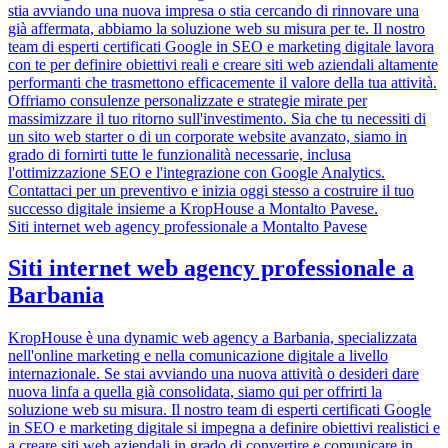
stia avviando una nuova impresa o stia cercando di rinnovare una
già affermata, abbiamo la soluzione web su misura per te. Il nostro
team di esperti certificati Google in SEO e marketing digitale lavora
con te per definire obiettivi reali e creare siti web aziendali altamente
performanti che trasmettono efficacemente il valore della tua attività.
Offriamo consulenze personalizzate e strategie mirate per
massimizzare il tuo ritorno sull'investimento. Sia che tu necessiti di
un sito web starter o di un corporate website avanzato, siamo in
grado di fornirti tutte le funzionalità necessarie, inclusa
l'ottimizzazione SEO e l'integrazione con Google Analytics.
Contattaci per un preventivo e inizia oggi stesso a costruire il tuo
successo digitale insieme a KropHouse a Montalto Pavese.
Siti internet web agency professionale a Montalto Pavese
Siti internet web agency professionale a
Barbania
KropHouse è una dynamic web agency a Barbania, specializzata
nell'online marketing e nella comunicazione digitale a livello
internazionale. Se stai avviando una nuova attività o desideri dare
nuova linfa a quella già consolidata, siamo qui per offrirti la
soluzione web su misura. Il nostro team di esperti certificati Google
in SEO e marketing digitale si impegna a definire obiettivi realistici e
a creare siti web aziendali in grado di convertire e comunicare in