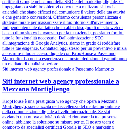
certificati Google nel campo della SEO e del marketing digitale. Ci
impegniamo a stabilire obiettivi concreti e a realizzare siti web
aziendali che siano efficaci nel comunicare il valore della tua attività
e che generino conversioni. Offriamo consulenza personalizzata e
strategie mirate per massimizzare il tuo ritorno sull'investimento.
Indipendentemente dal fatto che tu abbia bisogno di un sito web di
base o di un sito web avanzato per la tua azienda, possiamo fornirti
tutte le funzionalità necessarie. Dall'ottimizzazione SEO
all'integrazione di Google Analytics, siamo in grado di soddisfare
tutte le tue esigenze. Contattaci oggi stesso per un preventivo e inizia
a costruire il tuo successo digitale con KropHouse a Passerano
Marmorito. La nostra esperienza e la nostra dedizione ti garantiranno
un risultato di qualità superiore.
Siti internet web agency professionale a Passerano Marmorito
Siti internet web agency professionale a
Mezzana Mortigliengo
KropHouse è una prestigiosa web agency che opera a Mezzana
Mortigliengo, specializzata nell'eccellenza del marketing online e
della comunicazione digitale a livello internazionale. Se stai
avviando una nuova attività o desideri rinnovare la tua presenza
online, abbiamo la soluzione su misura per te. Il nostro team è
composto da specialisti certificati Google in SEO e marketing