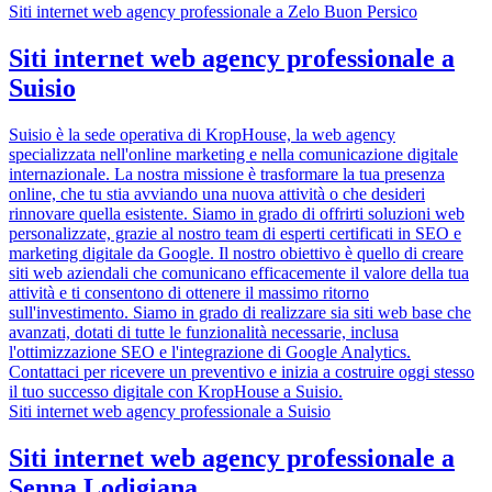
Siti internet web agency professionale a Zelo Buon Persico
Siti internet web agency professionale a
Suisio
Suisio è la sede operativa di KropHouse, la web agency
specializzata nell'online marketing e nella comunicazione digitale
internazionale. La nostra missione è trasformare la tua presenza
online, che tu stia avviando una nuova attività o che desideri
rinnovare quella esistente. Siamo in grado di offrirti soluzioni web
personalizzate, grazie al nostro team di esperti certificati in SEO e
marketing digitale da Google. Il nostro obiettivo è quello di creare
siti web aziendali che comunicano efficacemente il valore della tua
attività e ti consentono di ottenere il massimo ritorno
sull'investimento. Siamo in grado di realizzare sia siti web base che
avanzati, dotati di tutte le funzionalità necessarie, inclusa
l'ottimizzazione SEO e l'integrazione di Google Analytics.
Contattaci per ricevere un preventivo e inizia a costruire oggi stesso
il tuo successo digitale con KropHouse a Suisio.
Siti internet web agency professionale a Suisio
Siti internet web agency professionale a
Senna Lodigiana