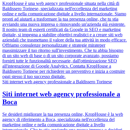
KropHouse è una web agency professionale situata nella città di
Baldissero Torinese, specializzata nell'eccellenza del marketing
online e nella comunicazione digitale a livello internazionale. Siamo
pronti ad aiutarti a trasformare la tua presenza online, che tu stia
avviando una nuova impresa o rinnovando un'azienda già esistente.
Il nostro team di esperti certificati da Google in SEO e marketing
digitale, si impegna a stabilire obiettivi realistici e a creare siti web
aziendali che trasmettano il valore della tua attività in modo efficace.
Offriamo consulenze personalizzate e strategie mirateper
massimizzare il tuo ritorno sull'investimento. Che tu abbia bisogno
di un sito web di base o di un sito corporate avanzato, possiamo
fornirti tutte le funzionalità necessarie, dall'ottimizzazione SEO
all'integrazione di Google Analytics. Contatta KropHouse a
Baldissero Torinese per richiedere un preventivo e inizia a costruire
oggi stesso il tuo successo digitale.
Siti internet web agency professionale a Baldissero Torinese
Siti internet web agency professionale a
Boca
Se desideri migliorare la tua presenza online, KropHouse è la web
agency di riferimento a Boca, specializzata nell'eccellenza del
marketing online e nella comunicazione digitale a livello
internazionale. Che tu stia avviando una nuova impresa o desideri