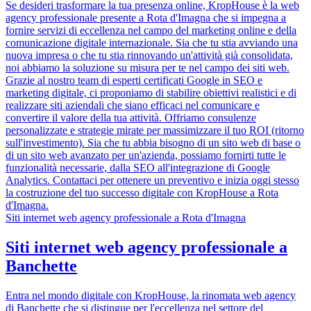
Se desideri trasformare la tua presenza online, KropHouse è la web
agency professionale presente a Rota d'Imagna che si impegna a
fornire servizi di eccellenza nel campo del marketing online e della
comunicazione digitale internazionale. Sia che tu stia avviando una
nuova impresa o che tu stia rinnovando un'attività già consolidata,
noi abbiamo la soluzione su misura per te nel campo dei siti web.
Grazie al nostro team di esperti certificati Google in SEO e
marketing digitale, ci proponiamo di stabilire obiettivi realistici e di
realizzare siti aziendali che siano efficaci nel comunicare e
convertire il valore della tua attività. Offriamo consulenze
personalizzate e strategie mirate per massimizzare il tuo ROI (ritorno
sull'investimento). Sia che tu abbia bisogno di un sito web di base o
di un sito web avanzato per un'azienda, possiamo fornirti tutte le
funzionalità necessarie, dalla SEO all'integrazione di Google
Analytics. Contattaci per ottenere un preventivo e inizia oggi stesso
la costruzione del tuo successo digitale con KropHouse a Rota
d'Imagna.
Siti internet web agency professionale a Rota d'Imagna
Siti internet web agency professionale a
Banchette
Entra nel mondo digitale con KropHouse, la rinomata web agency
di Banchette che si distingue per l'eccellenza nel settore del