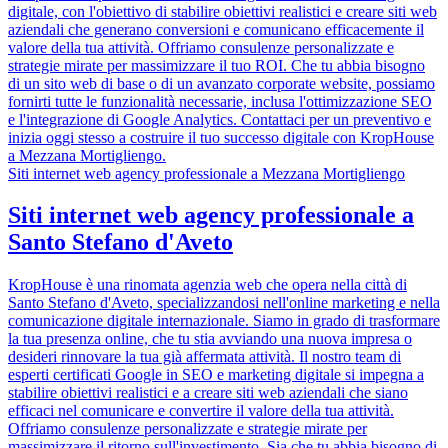
digitale, con l'obiettivo di stabilire obiettivi realistici e creare siti web
aziendali che generano conversioni e comunicano efficacemente il
valore della tua attività. Offriamo consulenze personalizzate e
strategie mirate per massimizzare il tuo ROI. Che tu abbia bisogno
di un sito web di base o di un avanzato corporate website, possiamo
fornirti tutte le funzionalità necessarie, inclusa l'ottimizzazione SEO
e l'integrazione di Google Analytics. Contattaci per un preventivo e
inizia oggi stesso a costruire il tuo successo digitale con KropHouse
a Mezzana Mortigliengo.
Siti internet web agency professionale a Mezzana Mortigliengo
Siti internet web agency professionale a
Santo Stefano d'Aveto
KropHouse è una rinomata agenzia web che opera nella città di
Santo Stefano d'Aveto, specializzandosi nell'online marketing e nella
comunicazione digitale internazionale. Siamo in grado di trasformare
la tua presenza online, che tu stia avviando una nuova impresa o
desideri rinnovare la tua già affermata attività. Il nostro team di
esperti certificati Google in SEO e marketing digitale si impegna a
stabilire obiettivi realistici e a creare siti web aziendali che siano
efficaci nel comunicare e convertire il valore della tua attività.
Offriamo consulenze personalizzate e strategie mirate per
massimizzare il ritorno sull'investimento. Sia che tu abbia bisogno di