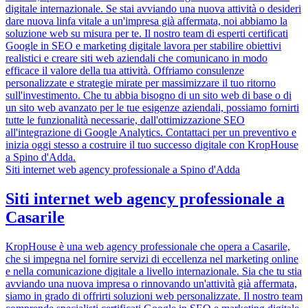
digitale internazionale. Se stai avviando una nuova attività o desideri
dare nuova linfa vitale a un'impresa già affermata, noi abbiamo la
soluzione web su misura per te. Il nostro team di esperti certificati
Google in SEO e marketing digitale lavora per stabilire obiettivi
realistici e creare siti web aziendali che comunicano in modo
efficace il valore della tua attività. Offriamo consulenze
personalizzate e strategie mirate per massimizzare il tuo ritorno
sull'investimento. Che tu abbia bisogno di un sito web di base o di
un sito web avanzato per le tue esigenze aziendali, possiamo fornirti
tutte le funzionalità necessarie, dall'ottimizzazione SEO
all'integrazione di Google Analytics. Contattaci per un preventivo e
inizia oggi stesso a costruire il tuo successo digitale con KropHouse
a Spino d'Adda.
Siti internet web agency professionale a Spino d'Adda
Siti internet web agency professionale a
Casarile
KropHouse è una web agency professionale che opera a Casarile,
che si impegna nel fornire servizi di eccellenza nel marketing online
e nella comunicazione digitale a livello internazionale. Sia che tu stia
avviando una nuova impresa o rinnovando un'attività già affermata,
siamo in grado di offrirti soluzioni web personalizzate. Il nostro team