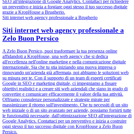
SEO all'integrazione di Google Analytics. Contattaci per richiedere
un preventivo e inizia a forgiare oggi stesso il tuo successo digitale
grazie a KropHouse a Brugherio.
Siti internet web agency professionale a Brugherio
Siti internet web agency professionale a
Zelo Buon Persico
A Zelo Buon Persico, puoi trasformare la tua presenza online
affidandoti a KropHouse, una web agency che si dedica
all'eccellenza nell'online marketing e nella comunicazione digitale
internazionale. Sia che tu stia iniziando una nuova impresa o
rinnovando un'azienda già affermata, noi abbiamo le soluzioni web
su misura per te. Con il supporto di un team di esperti certificati
Google in SEO e marketing digitale, ci impegniamo a fissare
obiettivi realistici e a creare siti web aziendali che siano in grado di
convertire e comunicare efficacemente il valore della tua attività.
Offriamo consulenze personalizzate e strategie mirate per
massimizzare il ritorno sull'investimento. Che tu necessiti di un sito
web iniziale o di un sito avanzato per aziende, possiamo fornirti tutte
le funzionalità necessarie, dall'ottimizzazione SEO all'integrazione di
Google Analytics. Contattaci per un preventivo e inizia a costruire
oggi stesso il tuo successo digitale con KropHouse a Zelo Buon
Persico.