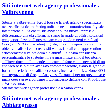
Siti internet web agency professionale a
Valbrevenna
Situata a Valbrevenna, KropHouse è la web agency specializzata
nell'eccellenza del marketing online e nella comunicazione digitale
internazionale. Sia che tu stia avviando una nuova impresa o
ridisegnando una già affermata, siamo in grado di offrirti soluzioni
web personalizzate. Il nostro team comprende esperti certificati
Google in SEO e marketing digitale, che si impegnano a stabilire
obiettivi realistici ed a creare siti web aziendali che rappresentino
efficacemente il valore della tua attività. La nostra consulenza
personalizzata e le strategie mirate massimizzeranno il tuo ritorno
sull'investimento. Indipendentemente dal fatto che tu necessiti di un
sito web base o di un avanzato corporate website, siamo in grado di
fornirti tutte le funzionalità necessarie, inclusa l'ottimizzazione SEO
e l'integrazione di Google Analytics. Contattaci per un preventivo e
inizia oggi stesso a costruire il tuo successo digitale con KropHouse
a Valbrevenna.
Siti internet web agency professionale a Valbrevenna
Siti internet web agency professionale a
Abbiategrasso