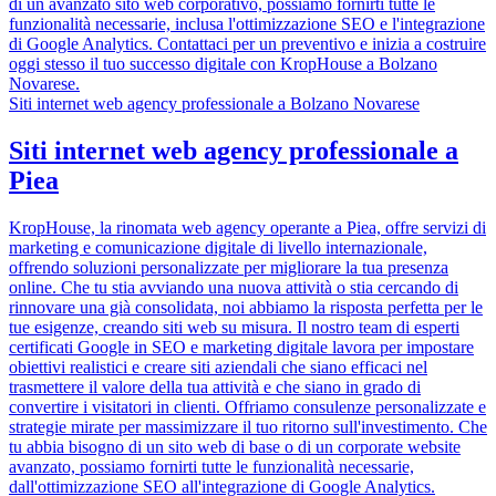
di un avanzato sito web corporativo, possiamo fornirti tutte le
funzionalità necessarie, inclusa l'ottimizzazione SEO e l'integrazione
di Google Analytics. Contattaci per un preventivo e inizia a costruire
oggi stesso il tuo successo digitale con KropHouse a Bolzano
Novarese.
Siti internet web agency professionale a Bolzano Novarese
Siti internet web agency professionale a
Piea
KropHouse, la rinomata web agency operante a Piea, offre servizi di
marketing e comunicazione digitale di livello internazionale,
offrendo soluzioni personalizzate per migliorare la tua presenza
online. Che tu stia avviando una nuova attività o stia cercando di
rinnovare una già consolidata, noi abbiamo la risposta perfetta per le
tue esigenze, creando siti web su misura. Il nostro team di esperti
certificati Google in SEO e marketing digitale lavora per impostare
obiettivi realistici e creare siti aziendali che siano efficaci nel
trasmettere il valore della tua attività e che siano in grado di
convertire i visitatori in clienti. Offriamo consulenze personalizzate e
strategie mirate per massimizzare il tuo ritorno sull'investimento. Che
tu abbia bisogno di un sito web di base o di un corporate website
avanzato, possiamo fornirti tutte le funzionalità necessarie,
dall'ottimizzazione SEO all'integrazione di Google Analytics.