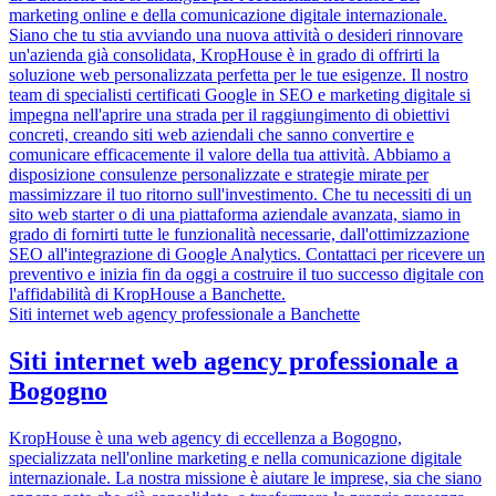
marketing online e della comunicazione digitale internazionale.
Siano che tu stia avviando una nuova attività o desideri rinnovare
un'azienda già consolidata, KropHouse è in grado di offrirti la
soluzione web personalizzata perfetta per le tue esigenze. Il nostro
team di specialisti certificati Google in SEO e marketing digitale si
impegna nell'aprire una strada per il raggiungimento di obiettivi
concreti, creando siti web aziendali che sanno convertire e
comunicare efficacemente il valore della tua attività. Abbiamo a
disposizione consulenze personalizzate e strategie mirate per
massimizzare il tuo ritorno sull'investimento. Che tu necessiti di un
sito web starter o di una piattaforma aziendale avanzata, siamo in
grado di fornirti tutte le funzionalità necessarie, dall'ottimizzazione
SEO all'integrazione di Google Analytics. Contattaci per ricevere un
preventivo e inizia fin da oggi a costruire il tuo successo digitale con
l'affidabilità di KropHouse a Banchette.
Siti internet web agency professionale a Banchette
Siti internet web agency professionale a
Bogogno
KropHouse è una web agency di eccellenza a Bogogno,
specializzata nell'online marketing e nella comunicazione digitale
internazionale. La nostra missione è aiutare le imprese, sia che siano