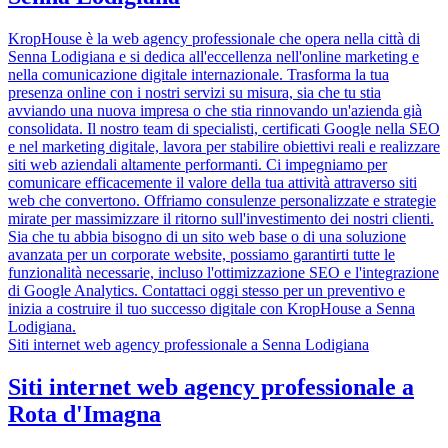
KropHouse è la web agency professionale che opera nella città di
Senna Lodigiana e si dedica all'eccellenza nell'online marketing e
nella comunicazione digitale internazionale. Trasforma la tua
presenza online con i nostri servizi su misura, sia che tu stia
avviando una nuova impresa o che stia rinnovando un'azienda già
consolidata. Il nostro team di specialisti, certificati Google nella SEO
e nel marketing digitale, lavora per stabilire obiettivi reali e realizzare
siti web aziendali altamente performanti. Ci impegniamo per
comunicare efficacemente il valore della tua attività attraverso siti
web che convertono. Offriamo consulenze personalizzate e strategie
mirate per massimizzare il ritorno sull'investimento dei nostri clienti.
Sia che tu abbia bisogno di un sito web base o di una soluzione
avanzata per un corporate website, possiamo garantirti tutte le
funzionalità necessarie, incluso l'ottimizzazione SEO e l'integrazione
di Google Analytics. Contattaci oggi stesso per un preventivo e
inizia a costruire il tuo successo digitale con KropHouse a Senna
Lodigiana.
Siti internet web agency professionale a Senna Lodigiana
Siti internet web agency professionale a
Rota d'Imagna