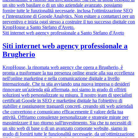
un sito web basilare o di un sito aziendale avanzato, possiamo
fornire tutte le funzionalità necessarie, inclusa l'ottimizzazione SEO
e l'integrazione di Google Analytics. Non esitare a contattarci per un
preventivo e inizia oggi stesso a costruire il tuo successo digitale con
KropHouse a Santo Stefano d'Aveto.
Siti internet web agency professionale a Santo Stefano d'Aveto
Siti internet web agency professionale a
Brugherio
KropHouse, la rinomata web agency che opera a Brugherio, è
pronta a trasformare la tua presenza online grazie alla sua eccellenza
nell'online marketing e nella comunicazione digitale a livello
internazionale. Che tu stia avviando una nuova impresa o desideri
rinnovare un'azienda già affermata, noi siamo in grado di offrirti
soluzioni web personalizzate su misura. Il nostro team di specialisti
certificati Google in SEO e marketing digitale ha l'obiettivo di
stabilire e raggiungere traguardi concreti, creando siti web aziendali
che convertono e comunicano efficacemente il valore della tua
attività. Offriamo consulenze personalizzate e strategie mirate per
massimizzare il tuo ritorno sull'investimento. Sia che tu necessiti di
un sito web di base o di un avanzato corporate website, siamo in
grado di fornirti tutte le funzionalità necessarie, da un'ottimizzazione