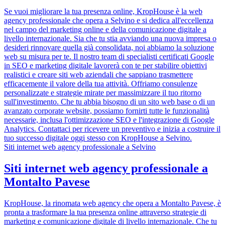
Se vuoi migliorare la tua presenza online, KropHouse è la web
agency professionale che opera a Selvino e si dedica all'eccellenza
nel campo del marketing online e della comunicazione digitale a
livello internazionale. Sia che tu stia avviando una nuova impresa o
desideri rinnovare quella già consolidata, noi abbiamo la soluzione
web su misura per te. Il nostro team di specialisti certificati Google
in SEO e marketing digitale lavorerà con te per stabilire obiettivi
realistici e creare siti web aziendali che sappiano trasmettere
efficacemente il valore della tua attività. Offriamo consulenze
personalizzate e strategie mirate per massimizzare il tuo ritorno
sull'investimento. Che tu abbia bisogno di un sito web base o di un
avanzato corporate website, possiamo fornirti tutte le funzionalità
necessarie, inclusa l'ottimizzazione SEO e l'integrazione di Google
Analytics. Contattaci per ricevere un preventivo e inizia a costruire il
tuo successo digitale oggi stesso con KropHouse a Selvino.
Siti internet web agency professionale a Selvino
Siti internet web agency professionale a
Montalto Pavese
KropHouse, la rinomata web agency che opera a Montalto Pavese, è
pronta a trasformare la tua presenza online attraverso strategie di
marketing e comunicazione digitale di livello internazionale. Che tu