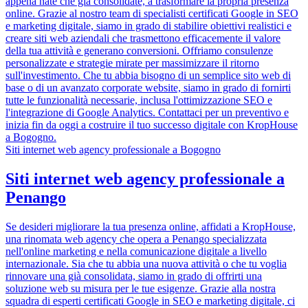
appena nate che già consolidate, a trasformare la propria presenza
online. Grazie al nostro team di specialisti certificati Google in SEO
e marketing digitale, siamo in grado di stabilire obiettivi realistici e
creare siti web aziendali che trasmettono efficacemente il valore
della tua attività e generano conversioni. Offriamo consulenze
personalizzate e strategie mirate per massimizzare il ritorno
sull'investimento. Che tu abbia bisogno di un semplice sito web di
base o di un avanzato corporate website, siamo in grado di fornirti
tutte le funzionalità necessarie, inclusa l'ottimizzazione SEO e
l'integrazione di Google Analytics. Contattaci per un preventivo e
inizia fin da oggi a costruire il tuo successo digitale con KropHouse
a Bogogno.
Siti internet web agency professionale a Bogogno
Siti internet web agency professionale a
Penango
Se desideri migliorare la tua presenza online, affidati a KropHouse,
una rinomata web agency che opera a Penango specializzata
nell'online marketing e nella comunicazione digitale a livello
internazionale. Sia che tu abbia una nuova attività o che tu voglia
rinnovare una già consolidata, siamo in grado di offrirti una
soluzione web su misura per le tue esigenze. Grazie alla nostra
squadra di esperti certificati Google in SEO e marketing digitale, ci