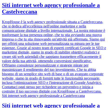
Siti internet web agency professionale a
Castelveccana
KropHouse è la web agency professionale situata a Castelveccana,
che si dedica all'eccellenza nell'online marketing e nella
comunicazione digitale a livello internazionale. La nostra missione è
trasformare la tua presenza online, che tu stia avviando una nuova
impresa o che tu stia rinnovando un'attività già affermata. Siamo qui
per offrirti una soluzione web personalizzata su misura per le tue
esigenze. Grazie al nostro team di esperti certificati Google in SEO e
marketing digitale, siamo in grado di stabilire obiettivi realistici e
creare siti web aziendali che sappiano trasmettere efficacemente il
valore della tua attività, ottenendo conversioni significative.
Offriamo consulenze personalizzate e strategie mirate per
massimizzare il rendimento del tuo investimento. Che tu abbia
bisogno di un semplice sito web di base o di un avanzato corporate
website, siamo in grado di fornirti tutte le funzionalità necessarie,
inclusa l'ottimizzazione SEO e l'integrazione di Google Analytics.
Contattaci oggi stesso per richiedere un preventivo e inizia a
costruire il tuo successo digitale con KropHouse a Castelveccana.
Siti internet web agency professionale a Castelveccana
Siti internet web agency professionale a