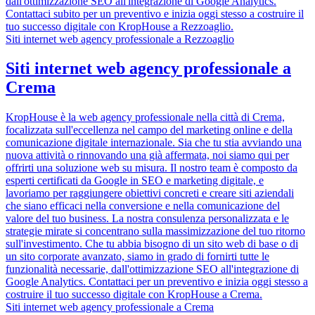
dall'ottimizzazione SEO all'integrazione di Google Analytics.
Contattaci subito per un preventivo e inizia oggi stesso a costruire il
tuo successo digitale con KropHouse a Rezzoaglio.
Siti internet web agency professionale a Rezzoaglio
Siti internet web agency professionale a
Crema
KropHouse è la web agency professionale nella città di Crema,
focalizzata sull'eccellenza nel campo del marketing online e della
comunicazione digitale internazionale. Sia che tu stia avviando una
nuova attività o rinnovando una già affermata, noi siamo qui per
offrirti una soluzione web su misura. Il nostro team è composto da
esperti certificati da Google in SEO e marketing digitale, e
lavoriamo per raggiungere obiettivi concreti e creare siti aziendali
che siano efficaci nella conversione e nella comunicazione del
valore del tuo business. La nostra consulenza personalizzata e le
strategie mirate si concentrano sulla massimizzazione del tuo ritorno
sull'investimento. Che tu abbia bisogno di un sito web di base o di
un sito corporate avanzato, siamo in grado di fornirti tutte le
funzionalità necessarie, dall'ottimizzazione SEO all'integrazione di
Google Analytics. Contattaci per un preventivo e inizia oggi stesso a
costruire il tuo successo digitale con KropHouse a Crema.
Siti internet web agency professionale a Crema