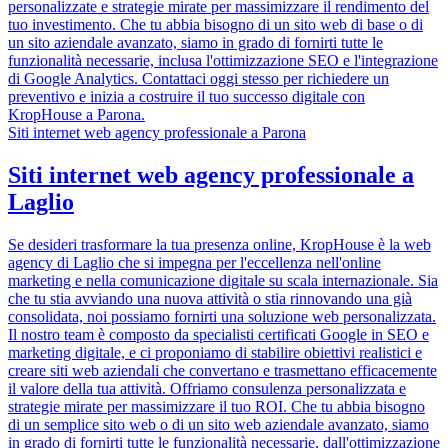
personalizzate e strategie mirate per massimizzare il rendimento del
tuo investimento. Che tu abbia bisogno di un sito web di base o di
un sito aziendale avanzato, siamo in grado di fornirti tutte le
funzionalità necessarie, inclusa l'ottimizzazione SEO e l'integrazione
di Google Analytics. Contattaci oggi stesso per richiedere un
preventivo e inizia a costruire il tuo successo digitale con
KropHouse a Parona.
Siti internet web agency professionale a Parona
Siti internet web agency professionale a
Laglio
Se desideri trasformare la tua presenza online, KropHouse è la web
agency di Laglio che si impegna per l'eccellenza nell'online
marketing e nella comunicazione digitale su scala internazionale. Sia
che tu stia avviando una nuova attività o stia rinnovando una già
consolidata, noi possiamo fornirti una soluzione web personalizzata.
Il nostro team è composto da specialisti certificati Google in SEO e
marketing digitale, e ci proponiamo di stabilire obiettivi realistici e
creare siti web aziendali che convertano e trasmettano efficacemente
il valore della tua attività. Offriamo consulenza personalizzata e
strategie mirate per massimizzare il tuo ROI. Che tu abbia bisogno
di un semplice sito web o di un sito web aziendale avanzato, siamo
in grado di fornirti tutte le funzionalità necessarie, dall'ottimizzazione