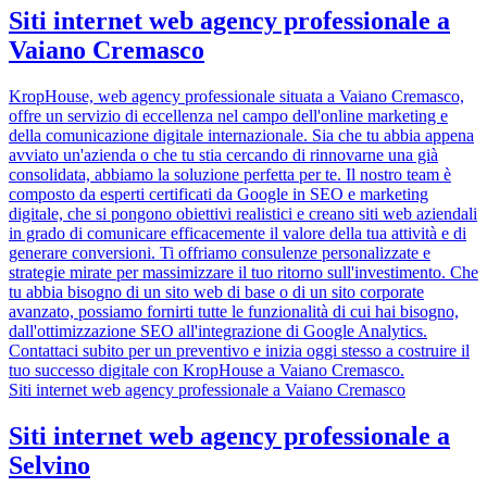
Siti internet web agency professionale a
Vaiano Cremasco
KropHouse, web agency professionale situata a Vaiano Cremasco,
offre un servizio di eccellenza nel campo dell'online marketing e
della comunicazione digitale internazionale. Sia che tu abbia appena
avviato un'azienda o che tu stia cercando di rinnovarne una già
consolidata, abbiamo la soluzione perfetta per te. Il nostro team è
composto da esperti certificati da Google in SEO e marketing
digitale, che si pongono obiettivi realistici e creano siti web aziendali
in grado di comunicare efficacemente il valore della tua attività e di
generare conversioni. Ti offriamo consulenze personalizzate e
strategie mirate per massimizzare il tuo ritorno sull'investimento. Che
tu abbia bisogno di un sito web di base o di un sito corporate
avanzato, possiamo fornirti tutte le funzionalità di cui hai bisogno,
dall'ottimizzazione SEO all'integrazione di Google Analytics.
Contattaci subito per un preventivo e inizia oggi stesso a costruire il
tuo successo digitale con KropHouse a Vaiano Cremasco.
Siti internet web agency professionale a Vaiano Cremasco
Siti internet web agency professionale a
Selvino