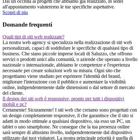
Dai un occhita ai progetti che abbiamo gia realizzato, in sedel
all'appuntamento valuteremo le tue specifiche aspettative.
Scopri di piu
Domande frequenti
Quali tipi di siti web realizzate?
La nostra web agency si specializza nella realizzazione di siti web
personalizzati, capaci di soddisfare le specifiche di qualsiasi tipo di
business. Che siano piccole imprese locali di Saluzzo, che offrono
servizi o prodotti unici alla comunità, o aziende che operano a livello
nazionale o internazionale, abbiamo le competenze e l'esperienza
necessarie per creare soluzioni web su misura. Ogni sito che
progettiamo viene studiato per esprimere l'identità del brand,
migliorare l'interazione con il pubblico e aumentare la visibilità
online, indipendentemente dalle dimensioni o dal settore di mercato
del cliente.
Il design dei siti web è responsive, pronto per tutti i dispositivi
mobili e pc?
Certamente! Sicuramente! I siti web che creiamo sono progettati con
un design completamente responsive, il che garantisce che il sito si
adatti in modo ottimale a qualsiasi dispositivo, sia esso un PC, un
tablet o uno smartphone. Ne consegue che la tua presenza online
sarà sempre di altissimo livello, indipendentemente dal dispositivo
utilizzato dai tuoi visitatori. La nostra principale priorità è quella di