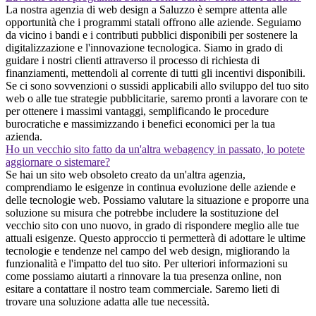
La nostra agenzia di web design a Saluzzo è sempre attenta alle
opportunità che i programmi statali offrono alle aziende. Seguiamo
da vicino i bandi e i contributi pubblici disponibili per sostenere la
digitalizzazione e l'innovazione tecnologica. Siamo in grado di
guidare i nostri clienti attraverso il processo di richiesta di
finanziamenti, mettendoli al corrente di tutti gli incentivi disponibili.
Se ci sono sovvenzioni o sussidi applicabili allo sviluppo del tuo sito
web o alle tue strategie pubblicitarie, saremo pronti a lavorare con te
per ottenere i massimi vantaggi, semplificando le procedure
burocratiche e massimizzando i benefici economici per la tua
azienda.
Ho un vecchio sito fatto da un'altra webagency in passato, lo potete
aggiornare o sistemare?
Se hai un sito web obsoleto creato da un'altra agenzia,
comprendiamo le esigenze in continua evoluzione delle aziende e
delle tecnologie web. Possiamo valutare la situazione e proporre una
soluzione su misura che potrebbe includere la sostituzione del
vecchio sito con uno nuovo, in grado di rispondere meglio alle tue
attuali esigenze. Questo approccio ti permetterà di adottare le ultime
tecnologie e tendenze nel campo del web design, migliorando la
funzionalità e l'impatto del tuo sito. Per ulteriori informazioni su
come possiamo aiutarti a rinnovare la tua presenza online, non
esitare a contattare il nostro team commerciale. Saremo lieti di
trovare una soluzione adatta alle tue necessità.