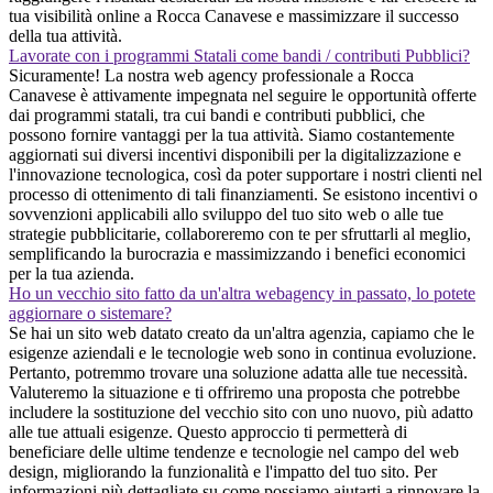
tua visibilità online a Rocca Canavese e massimizzare il successo
della tua attività.
Lavorate con i programmi Statali come bandi / contributi Pubblici?
Sicuramente! La nostra web agency professionale a Rocca
Canavese è attivamente impegnata nel seguire le opportunità offerte
dai programmi statali, tra cui bandi e contributi pubblici, che
possono fornire vantaggi per la tua attività. Siamo costantemente
aggiornati sui diversi incentivi disponibili per la digitalizzazione e
l'innovazione tecnologica, così da poter supportare i nostri clienti nel
processo di ottenimento di tali finanziamenti. Se esistono incentivi o
sovvenzioni applicabili allo sviluppo del tuo sito web o alle tue
strategie pubblicitarie, collaboreremo con te per sfruttarli al meglio,
semplificando la burocrazia e massimizzando i benefici economici
per la tua azienda.
Ho un vecchio sito fatto da un'altra webagency in passato, lo potete
aggiornare o sistemare?
Se hai un sito web datato creato da un'altra agenzia, capiamo che le
esigenze aziendali e le tecnologie web sono in continua evoluzione.
Pertanto, potremmo trovare una soluzione adatta alle tue necessità.
Valuteremo la situazione e ti offriremo una proposta che potrebbe
includere la sostituzione del vecchio sito con uno nuovo, più adatto
alle tue attuali esigenze. Questo approccio ti permetterà di
beneficiare delle ultime tendenze e tecnologie nel campo del web
design, migliorando la funzionalità e l'impatto del tuo sito. Per
informazioni più dettagliate su come possiamo aiutarti a rinnovare la