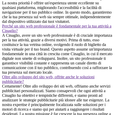
La nostra priorità è offrire un'esperienza utente eccellente su
qualsiasi piattaforma, migliorando l'accessibilità e la facilità di
navigazione per il tuo pubblico online. In questo modo, garantiremo
che la tua presenza sul web sia sempre ottimale, indipendentemente
dal dispositivo utilizzato dai tuoi visitatori.
Perché un sito web professionale è fondamentale per la tua attività a
Cinaglio?
A Cinaglio, avere un sito web professionale è di cruciale importanza
per la tua attività, grazie a diversi motivi. Prima di tutto, esso
costituisce la tua vetrina online, svolgendo il ruolo di biglietto da
visita virtuale per il tuo brand. Questo aspetto assume un'importanza
fondamentale in una città in crescita come Cinaglio, in cui il mercato
digitale non smette di svilupparsi. Inoltre, un sito professionale ti
garantisce visibilità costante e rappresenta un canale diretto di
comunicazione con il tuo pubblico, contribuendo così a rafforzare la
tua presenza sul mercato locale.
Oltre allo sviluppo del sito web, offrite anche le soluzioni
pubblicitarie?
Certamente! Oltre allo sviluppo dei siti web, offriamo anche servizi
pubblicitari personalizzati. Siamo consapevoli che ogni attività a
Cinaglio ha obiettivi e tempistiche differenti, e siamo pronti ad
analizzare le strategie pubblicitarie più idonee alle tue esigenze. La
nostra expertise è principalmente focalizzata sulle soluzioni per i
motori di ricerca e siamo qui per aiutarti a raggiungere i risultati
desiderati. La nostra missione è far crescere la tua presenza online a