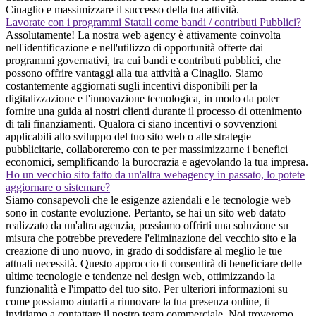
Cinaglio e massimizzare il successo della tua attività.
Lavorate con i programmi Statali come bandi / contributi Pubblici?
Assolutamente! La nostra web agency è attivamente coinvolta
nell'identificazione e nell'utilizzo di opportunità offerte dai
programmi governativi, tra cui bandi e contributi pubblici, che
possono offrire vantaggi alla tua attività a Cinaglio. Siamo
costantemente aggiornati sugli incentivi disponibili per la
digitalizzazione e l'innovazione tecnologica, in modo da poter
fornire una guida ai nostri clienti durante il processo di ottenimento
di tali finanziamenti. Qualora ci siano incentivi o sovvenzioni
applicabili allo sviluppo del tuo sito web o alle strategie
pubblicitarie, collaboreremo con te per massimizzarne i benefici
economici, semplificando la burocrazia e agevolando la tua impresa.
Ho un vecchio sito fatto da un'altra webagency in passato, lo potete
aggiornare o sistemare?
Siamo consapevoli che le esigenze aziendali e le tecnologie web
sono in costante evoluzione. Pertanto, se hai un sito web datato
realizzato da un'altra agenzia, possiamo offrirti una soluzione su
misura che potrebbe prevedere l'eliminazione del vecchio sito e la
creazione di uno nuovo, in grado di soddisfare al meglio le tue
attuali necessità. Questo approccio ti consentirà di beneficiare delle
ultime tecnologie e tendenze nel design web, ottimizzando la
funzionalità e l'impatto del tuo sito. Per ulteriori informazioni su
come possiamo aiutarti a rinnovare la tua presenza online, ti
invitiamo a contattare il nostro team commerciale. Noi troveremo