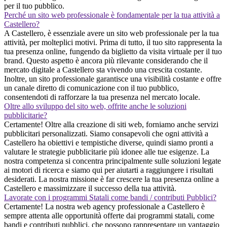
per il tuo pubblico.
Perché un sito web professionale è fondamentale per la tua attività a
Castellero?
A Castellero, è essenziale avere un sito web professionale per la tua
attività, per molteplici motivi. Prima di tutto, il tuo sito rappresenta la
tua presenza online, fungendo da biglietto da visita virtuale per il tuo
brand. Questo aspetto è ancora più rilevante considerando che il
mercato digitale a Castellero sta vivendo una crescita costante.
Inoltre, un sito professionale garantisce una visibilità costante e offre
un canale diretto di comunicazione con il tuo pubblico,
consentendoti di rafforzare la tua presenza nel mercato locale.
Oltre allo sviluppo del sito web, offrite anche le soluzioni
pubblicitarie?
Certamente! Oltre alla creazione di siti web, forniamo anche servizi
pubblicitari personalizzati. Siamo consapevoli che ogni attività a
Castellero ha obiettivi e tempistiche diverse, quindi siamo pronti a
valutare le strategie pubblicitarie più idonee alle tue esigenze. La
nostra competenza si concentra principalmente sulle soluzioni legate
ai motori di ricerca e siamo qui per aiutarti a raggiungere i risultati
desiderati. La nostra missione è far crescere la tua presenza online a
Castellero e massimizzare il successo della tua attività.
Lavorate con i programmi Statali come bandi / contributi Pubblici?
Certamente! La nostra web agency professionale a Castellero è
sempre attenta alle opportunità offerte dai programmi statali, come
bandi e contributi pubblici, che possono rappresentare un vantaggio