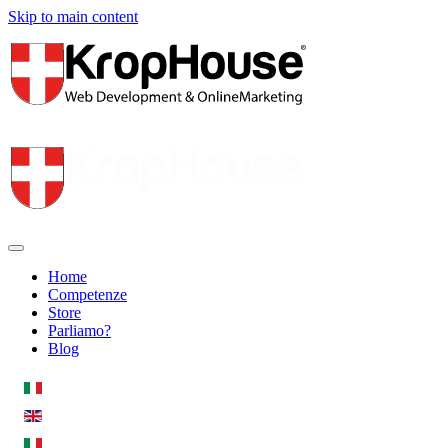
Skip to main content
Home
Competenze
Store
Parliamo?
Blog