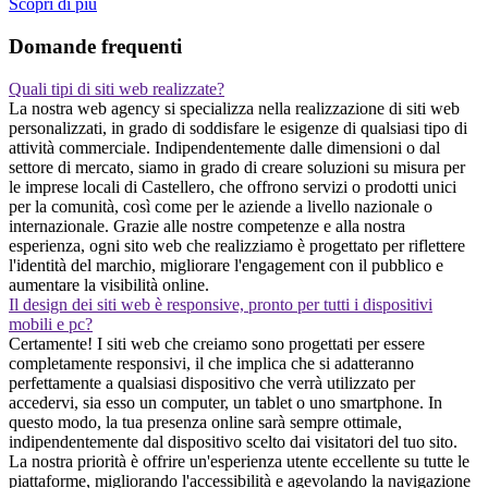
Scopri di piu
Domande frequenti
Quali tipi di siti web realizzate?
La nostra web agency si specializza nella realizzazione di siti web
personalizzati, in grado di soddisfare le esigenze di qualsiasi tipo di
attività commerciale. Indipendentemente dalle dimensioni o dal
settore di mercato, siamo in grado di creare soluzioni su misura per
le imprese locali di Castellero, che offrono servizi o prodotti unici
per la comunità, così come per le aziende a livello nazionale o
internazionale. Grazie alle nostre competenze e alla nostra
esperienza, ogni sito web che realizziamo è progettato per riflettere
l'identità del marchio, migliorare l'engagement con il pubblico e
aumentare la visibilità online.
Il design dei siti web è responsive, pronto per tutti i dispositivi
mobili e pc?
Certamente! I siti web che creiamo sono progettati per essere
completamente responsivi, il che implica che si adatteranno
perfettamente a qualsiasi dispositivo che verrà utilizzato per
accedervi, sia esso un computer, un tablet o uno smartphone. In
questo modo, la tua presenza online sarà sempre ottimale,
indipendentemente dal dispositivo scelto dai visitatori del tuo sito.
La nostra priorità è offrire un'esperienza utente eccellente su tutte le
piattaforme, migliorando l'accessibilità e agevolando la navigazione