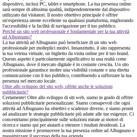
dispositivo, inclusi PC, tablet e smartphone. La tua presenza online
sarà sempre di altissima qualità, indipendentemente dal dispositivo
utilizzato dai visitatori. Il nostro obiettivo principale è offrire
un'esperienza utente eccellente su qualsiasi piattaforma, migliorando
l'accessibilità e la facilità di navigazione per il tuo pubblico.
Perché un sito web professionale è fondamentale per la tua attività
ad Albugnano?
La tua attività ad Albugnano può beneficiare di un sito web
professionale per molteplici motivi. Innanzitutto, il sito rappresenta
la tua vetrina virtuale, un biglietto da visita online per il tuo brand.
Questo aspetto è particolarmente significativo in una realtà come
Albugnano, dove il mercato digitale è in costante crescita. Un sito
professionale garantisce inoltre una visibilità costante e una diretta
comunicazione con il tuo pubblico, contribuendo a rafforzare la tua
presenza nel mercato locale.
Oltre allo sviluppo del sito web, offrite anche le soluzioni
pubblicitarie?
Certamente! Oltre allo sviluppo di siti web, siamo in grado di offrire
soluzioni pubblicitarie personalizzate. Siamo consapevoli che ogni
attività ad Albugnano ha obiettivi e scadenze diverse, e siamo pronti
ad analizzare le strategie pubblicitarie più adatte alle tue esigenze. Ci
concentriamo principalmente sulle soluzioni mirate ai motori di
ricerca e siamo qui per aiutarti a ottenere i risultati desiderati. La
nostra missione è promuovere la tua presenza online ad Albugnano e
massimizzare il successo della tua azienda.