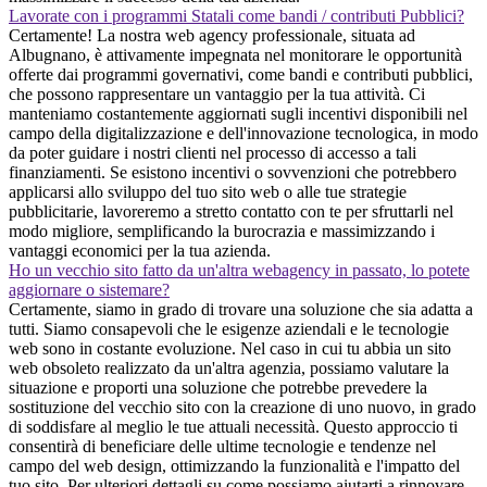
Lavorate con i programmi Statali come bandi / contributi Pubblici?
Certamente! La nostra web agency professionale, situata ad
Albugnano, è attivamente impegnata nel monitorare le opportunità
offerte dai programmi governativi, come bandi e contributi pubblici,
che possono rappresentare un vantaggio per la tua attività. Ci
manteniamo costantemente aggiornati sugli incentivi disponibili nel
campo della digitalizzazione e dell'innovazione tecnologica, in modo
da poter guidare i nostri clienti nel processo di accesso a tali
finanziamenti. Se esistono incentivi o sovvenzioni che potrebbero
applicarsi allo sviluppo del tuo sito web o alle tue strategie
pubblicitarie, lavoreremo a stretto contatto con te per sfruttarli nel
modo migliore, semplificando la burocrazia e massimizzando i
vantaggi economici per la tua azienda.
Ho un vecchio sito fatto da un'altra webagency in passato, lo potete
aggiornare o sistemare?
Certamente, siamo in grado di trovare una soluzione che sia adatta a
tutti. Siamo consapevoli che le esigenze aziendali e le tecnologie
web sono in costante evoluzione. Nel caso in cui tu abbia un sito
web obsoleto realizzato da un'altra agenzia, possiamo valutare la
situazione e proporti una soluzione che potrebbe prevedere la
sostituzione del vecchio sito con la creazione di uno nuovo, in grado
di soddisfare al meglio le tue attuali necessità. Questo approccio ti
consentirà di beneficiare delle ultime tecnologie e tendenze nel
campo del web design, ottimizzando la funzionalità e l'impatto del
tuo sito. Per ulteriori dettagli su come possiamo aiutarti a rinnovare