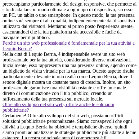
preoccupiamo particolarmente del design responsive, che permette al
sito di adattarsi in modo ottimale a ogni tipo di dispositivo, sia esso
un PC, un tablet o uno smartphone. In questo modo, la tua presenza
online sarà sempre di alta qualità, indipendentemente dal dispositivo
utilizzato dai visitatori. Mettiamo al primo posto l'esperienza utente,
assicurandoci che la tua piattaforma sia accessibile e facile da
navigare per il pubblico.
Perché un sito web professionale è fondamentale per la tua attività a
Lequio Berria?
Nella città di Lequio Berria, è indispensabile avere un sito web
professionale per la tua attività, considerando diverse motivazioni.
Inizialmente, esso rappresenta una tua presenza online, agendo come
un biglietto da visita virtuale per la tua marca. Questo aspetto risulta
particolarmente rilevante in una realtà come Lequio Berria, dove il
settore digitale mostra un costante tasso di crescita. Inoltre, un sito
professionale garantisce una visibilità costante e offre un canale
diretto di comunicazione con il tuo pubblico, creando un
rafforzamento della tua presenza sul mercato locale.
Oltre allo sviluppo del sito web, offrite anche le soluzioni
pubblicitarie?
Certamente! Oltre allo sviluppo del sito web, possiamo offrirti
soluzioni pubblicitarie personalizzate. Siamo consapevoli che ogni
attività a Lequio Berria ha obiettivi e tempistiche diverse, quindi
siamo pronti ad analizzare le strategie pubblicitarie più adatte alle tue
esigenze. La nostra principale area di competenza è il