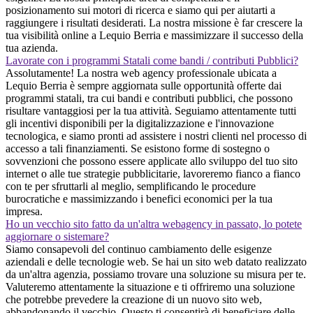
posizionamento sui motori di ricerca e siamo qui per aiutarti a
raggiungere i risultati desiderati. La nostra missione è far crescere la
tua visibilità online a Lequio Berria e massimizzare il successo della
tua azienda.
Lavorate con i programmi Statali come bandi / contributi Pubblici?
Assolutamente! La nostra web agency professionale ubicata a
Lequio Berria è sempre aggiornata sulle opportunità offerte dai
programmi statali, tra cui bandi e contributi pubblici, che possono
risultare vantaggiosi per la tua attività. Seguiamo attentamente tutti
gli incentivi disponibili per la digitalizzazione e l'innovazione
tecnologica, e siamo pronti ad assistere i nostri clienti nel processo di
accesso a tali finanziamenti. Se esistono forme di sostegno o
sovvenzioni che possono essere applicate allo sviluppo del tuo sito
internet o alle tue strategie pubblicitarie, lavoreremo fianco a fianco
con te per sfruttarli al meglio, semplificando le procedure
burocratiche e massimizzando i benefici economici per la tua
impresa.
Ho un vecchio sito fatto da un'altra webagency in passato, lo potete
aggiornare o sistemare?
Siamo consapevoli del continuo cambiamento delle esigenze
aziendali e delle tecnologie web. Se hai un sito web datato realizzato
da un'altra agenzia, possiamo trovare una soluzione su misura per te.
Valuteremo attentamente la situazione e ti offriremo una soluzione
che potrebbe prevedere la creazione di un nuovo sito web,
abbandonando il vecchio. Questo ti consentirà di beneficiare delle