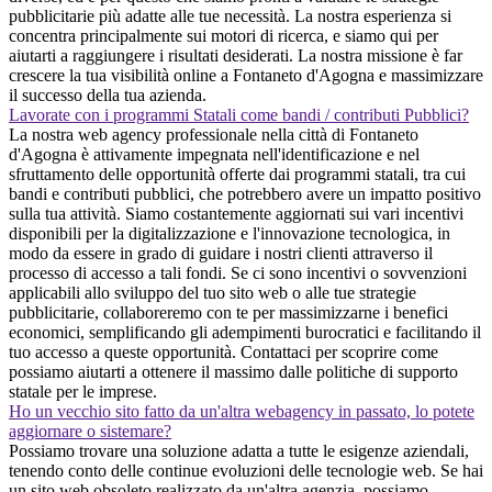
pubblicitarie più adatte alle tue necessità. La nostra esperienza si
concentra principalmente sui motori di ricerca, e siamo qui per
aiutarti a raggiungere i risultati desiderati. La nostra missione è far
crescere la tua visibilità online a Fontaneto d'Agogna e massimizzare
il successo della tua azienda.
Lavorate con i programmi Statali come bandi / contributi Pubblici?
La nostra web agency professionale nella città di Fontaneto
d'Agogna è attivamente impegnata nell'identificazione e nel
sfruttamento delle opportunità offerte dai programmi statali, tra cui
bandi e contributi pubblici, che potrebbero avere un impatto positivo
sulla tua attività. Siamo costantemente aggiornati sui vari incentivi
disponibili per la digitalizzazione e l'innovazione tecnologica, in
modo da essere in grado di guidare i nostri clienti attraverso il
processo di accesso a tali fondi. Se ci sono incentivi o sovvenzioni
applicabili allo sviluppo del tuo sito web o alle tue strategie
pubblicitarie, collaboreremo con te per massimizzarne i benefici
economici, semplificando gli adempimenti burocratici e facilitando il
tuo accesso a queste opportunità. Contattaci per scoprire come
possiamo aiutarti a ottenere il massimo dalle politiche di supporto
statale per le imprese.
Ho un vecchio sito fatto da un'altra webagency in passato, lo potete
aggiornare o sistemare?
Possiamo trovare una soluzione adatta a tutte le esigenze aziendali,
tenendo conto delle continue evoluzioni delle tecnologie web. Se hai
un sito web obsoleto realizzato da un'altra agenzia, possiamo