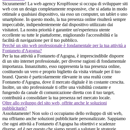
Sicuramente! La web agency KropHouse si occupa di sviluppare siti
web con un design completamente responsive, che si adatta in modo
ottimale a qualsiasi dispositivo, sia esso un computer, un tablet o uno
smartphone. In questo modo, la tua presenza online risulterà sempre
impeccabile, indipendentemente dal dispositivo utilizzato dai
visitatori. La nostra priorità è garantire un'esperienza utente
eccellente su tutte le piattaforme, migliorando l'accessibilità e la
facilità di navigazione per il tuo pubblico.
Perché un sito web professionale è fondamentale per la tua attività a
Fontaneto d'Agogna?
Per la tua attività a Fontaneto d'Agogna, è imprescindibile disporre
di un sito internet professionale, per diverse ragioni di fondamentale
importanza. Innanzitutto, esso rappresenta la tua presenza online,
costituendo un vero e proprio biglietto da visita virtuale per il tuo
brand. Questo è particolarmente rilevante in una realtà come
Fontaneto d'Agogna, dove il mercato digitale è in costante crescita.
Inoltre, un sito professionale ti offre una visibilità costante e
fungendo da canale di comunicazione diretta con il tuo target,
contribuirà a consolidare la tua presenza nel mercato locale.
Oltre allo sviluppo del sito web, offrite anche le soluzioni
pubblicitarie?
Assolutamente! Non solo ci occupiamo dello sviluppo di siti web,
ma offriamo anche soluzioni pubblicitarie personalizzate. Sappiamo
che ogni attività a Fontaneto d'Agogna ha obiettivi e scadenze
diverse, ed è per questo che siamo pronti a valutare le strategie