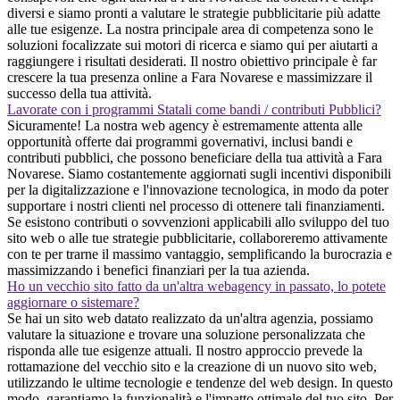
diversi e siamo pronti a valutare le strategie pubblicitarie più adatte
alle tue esigenze. La nostra principale area di competenza sono le
soluzioni focalizzate sui motori di ricerca e siamo qui per aiutarti a
raggiungere i risultati desiderati. Il nostro obiettivo principale è far
crescere la tua presenza online a Fara Novarese e massimizzare il
successo della tua attività.
Lavorate con i programmi Statali come bandi / contributi Pubblici?
Sicuramente! La nostra web agency è estremamente attenta alle
opportunità offerte dai programmi governativi, inclusi bandi e
contributi pubblici, che possono beneficiare della tua attività a Fara
Novarese. Siamo costantemente aggiornati sugli incentivi disponibili
per la digitalizzazione e l'innovazione tecnologica, in modo da poter
supportare i nostri clienti nel processo di ottenere tali finanziamenti.
Se esistono contributi o sovvenzioni applicabili allo sviluppo del tuo
sito web o alle tue strategie pubblicitarie, collaboreremo attivamente
con te per trarne il massimo vantaggio, semplificando la burocrazia e
massimizzando i benefici finanziari per la tua azienda.
Ho un vecchio sito fatto da un'altra webagency in passato, lo potete
aggiornare o sistemare?
Se hai un sito web datato realizzato da un'altra agenzia, possiamo
valutare la situazione e trovare una soluzione personalizzata che
risponda alle tue esigenze attuali. Il nostro approccio prevede la
rottamazione del vecchio sito e la creazione di un nuovo sito web,
utilizzando le ultime tecnologie e tendenze del web design. In questo
modo, garantiamo la funzionalità e l'impatto ottimale del tuo sito. Per