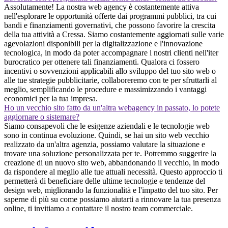
Assolutamente! La nostra web agency è costantemente attiva
nell'esplorare le opportunità offerte dai programmi pubblici, tra cui
bandi e finanziamenti governativi, che possono favorire la crescita
della tua attività a Cressa. Siamo costantemente aggiornati sulle varie
agevolazioni disponibili per la digitalizzazione e l'innovazione
tecnologica, in modo da poter accompagnare i nostri clienti nell'iter
burocratico per ottenere tali finanziamenti. Qualora ci fossero
incentivi o sovvenzioni applicabili allo sviluppo del tuo sito web o
alle tue strategie pubblicitarie, collaboreremo con te per sfruttarli al
meglio, semplificando le procedure e massimizzando i vantaggi
economici per la tua impresa.
Ho un vecchio sito fatto da un'altra webagency in passato, lo potete
aggiornare o sistemare?
Siamo consapevoli che le esigenze aziendali e le tecnologie web
sono in continua evoluzione. Quindi, se hai un sito web vecchio
realizzato da un'altra agenzia, possiamo valutare la situazione e
trovare una soluzione personalizzata per te. Potremmo suggerire la
creazione di un nuovo sito web, abbandonando il vecchio, in modo
da rispondere al meglio alle tue attuali necessità. Questo approccio ti
permetterà di beneficiare delle ultime tecnologie e tendenze del
design web, migliorando la funzionalità e l'impatto del tuo sito. Per
saperne di più su come possiamo aiutarti a rinnovare la tua presenza
online, ti invitiamo a contattare il nostro team commerciale.