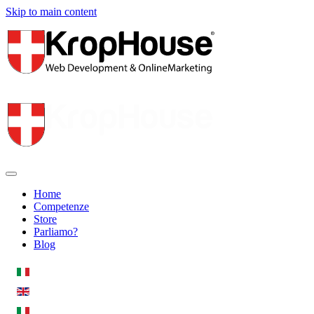
Skip to main content
Home
Competenze
Store
Parliamo?
Blog