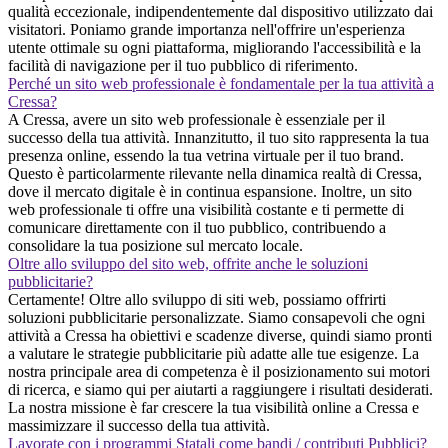
qualità eccezionale, indipendentemente dal dispositivo utilizzato dai
visitatori. Poniamo grande importanza nell'offrire un'esperienza
utente ottimale su ogni piattaforma, migliorando l'accessibilità e la
facilità di navigazione per il tuo pubblico di riferimento.
Perché un sito web professionale è fondamentale per la tua attività a
Cressa?
A Cressa, avere un sito web professionale è essenziale per il
successo della tua attività. Innanzitutto, il tuo sito rappresenta la tua
presenza online, essendo la tua vetrina virtuale per il tuo brand.
Questo è particolarmente rilevante nella dinamica realtà di Cressa,
dove il mercato digitale è in continua espansione. Inoltre, un sito
web professionale ti offre una visibilità costante e ti permette di
comunicare direttamente con il tuo pubblico, contribuendo a
consolidare la tua posizione sul mercato locale.
Oltre allo sviluppo del sito web, offrite anche le soluzioni
pubblicitarie?
Certamente! Oltre allo sviluppo di siti web, possiamo offrirti
soluzioni pubblicitarie personalizzate. Siamo consapevoli che ogni
attività a Cressa ha obiettivi e scadenze diverse, quindi siamo pronti
a valutare le strategie pubblicitarie più adatte alle tue esigenze. La
nostra principale area di competenza è il posizionamento sui motori
di ricerca, e siamo qui per aiutarti a raggiungere i risultati desiderati.
La nostra missione è far crescere la tua visibilità online a Cressa e
massimizzare il successo della tua attività.
Lavorate con i programmi Statali come bandi / contributi Pubblici?