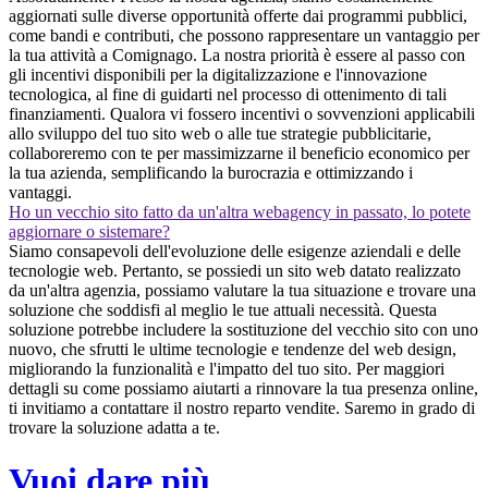
aggiornati sulle diverse opportunità offerte dai programmi pubblici,
come bandi e contributi, che possono rappresentare un vantaggio per
la tua attività a Comignago. La nostra priorità è essere al passo con
gli incentivi disponibili per la digitalizzazione e l'innovazione
tecnologica, al fine di guidarti nel processo di ottenimento di tali
finanziamenti. Qualora vi fossero incentivi o sovvenzioni applicabili
allo sviluppo del tuo sito web o alle tue strategie pubblicitarie,
collaboreremo con te per massimizzarne il beneficio economico per
la tua azienda, semplificando la burocrazia e ottimizzando i
vantaggi.
Ho un vecchio sito fatto da un'altra webagency in passato, lo potete
aggiornare o sistemare?
Siamo consapevoli dell'evoluzione delle esigenze aziendali e delle
tecnologie web. Pertanto, se possiedi un sito web datato realizzato
da un'altra agenzia, possiamo valutare la tua situazione e trovare una
soluzione che soddisfi al meglio le tue attuali necessità. Questa
soluzione potrebbe includere la sostituzione del vecchio sito con uno
nuovo, che sfrutti le ultime tecnologie e tendenze del web design,
migliorando la funzionalità e l'impatto del tuo sito. Per maggiori
dettagli su come possiamo aiutarti a rinnovare la tua presenza online,
ti invitiamo a contattare il nostro reparto vendite. Saremo in grado di
trovare la soluzione adatta a te.
Vuoi dare più