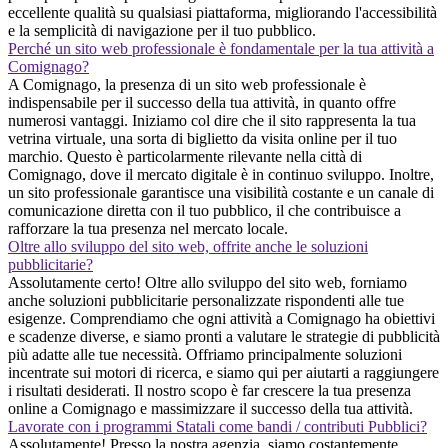
eccellente qualità su qualsiasi piattaforma, migliorando l'accessibilità
e la semplicità di navigazione per il tuo pubblico.
Perché un sito web professionale è fondamentale per la tua attività a
Comignago?
A Comignago, la presenza di un sito web professionale è
indispensabile per il successo della tua attività, in quanto offre
numerosi vantaggi. Iniziamo col dire che il sito rappresenta la tua
vetrina virtuale, una sorta di biglietto da visita online per il tuo
marchio. Questo è particolarmente rilevante nella città di
Comignago, dove il mercato digitale è in continuo sviluppo. Inoltre,
un sito professionale garantisce una visibilità costante e un canale di
comunicazione diretta con il tuo pubblico, il che contribuisce a
rafforzare la tua presenza nel mercato locale.
Oltre allo sviluppo del sito web, offrite anche le soluzioni
pubblicitarie?
Assolutamente certo! Oltre allo sviluppo del sito web, forniamo
anche soluzioni pubblicitarie personalizzate rispondenti alle tue
esigenze. Comprendiamo che ogni attività a Comignago ha obiettivi
e scadenze diverse, e siamo pronti a valutare le strategie di pubblicità
più adatte alle tue necessità. Offriamo principalmente soluzioni
incentrate sui motori di ricerca, e siamo qui per aiutarti a raggiungere
i risultati desiderati. Il nostro scopo è far crescere la tua presenza
online a Comignago e massimizzare il successo della tua attività.
Lavorate con i programmi Statali come bandi / contributi Pubblici?
Assolutamente! Presso la nostra agenzia, siamo costantemente