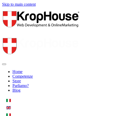
Skip to main content
Home
Competenze
Store
Parliamo?
Blog