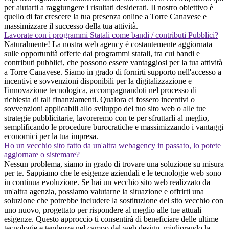
per aiutarti a raggiungere i risultati desiderati. Il nostro obiettivo è
quello di far crescere la tua presenza online a Torre Canavese e
massimizzare il successo della tua attività.
Lavorate con i programmi Statali come bandi / contributi Pubblici?
Naturalmente! La nostra web agency è costantemente aggiornata
sulle opportunità offerte dai programmi statali, tra cui bandi e
contributi pubblici, che possono essere vantaggiosi per la tua attività
a Torre Canavese. Siamo in grado di fornirti supporto nell'accesso a
incentivi e sovvenzioni disponibili per la digitalizzazione e
l'innovazione tecnologica, accompagnandoti nel processo di
richiesta di tali finanziamenti. Qualora ci fossero incentivi o
sovvenzioni applicabili allo sviluppo del tuo sito web o alle tue
strategie pubblicitarie, lavoreremo con te per sfruttarli al meglio,
semplificando le procedure burocratiche e massimizzando i vantaggi
economici per la tua impresa.
Ho un vecchio sito fatto da un'altra webagency in passato, lo potete
aggiornare o sistemare?
Nessun problema, siamo in grado di trovare una soluzione su misura
per te. Sappiamo che le esigenze aziendali e le tecnologie web sono
in continua evoluzione. Se hai un vecchio sito web realizzato da
un'altra agenzia, possiamo valutarne la situazione e offrirti una
soluzione che potrebbe includere la sostituzione del sito vecchio con
uno nuovo, progettato per rispondere al meglio alle tue attuali
esigenze. Questo approccio ti consentirà di beneficiare delle ultime
tecnologie e tendenze nel campo del web design, migliorando la