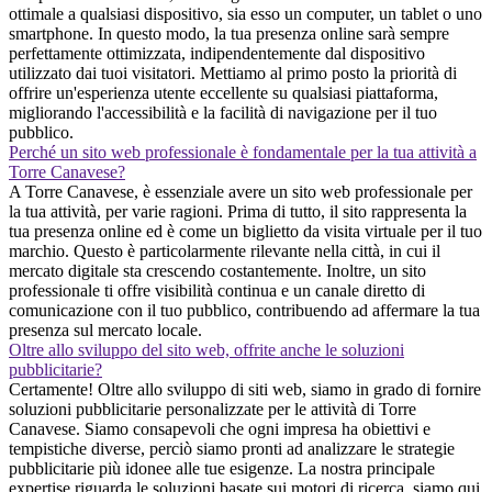
ottimale a qualsiasi dispositivo, sia esso un computer, un tablet o uno
smartphone. In questo modo, la tua presenza online sarà sempre
perfettamente ottimizzata, indipendentemente dal dispositivo
utilizzato dai tuoi visitatori. Mettiamo al primo posto la priorità di
offrire un'esperienza utente eccellente su qualsiasi piattaforma,
migliorando l'accessibilità e la facilità di navigazione per il tuo
pubblico.
Perché un sito web professionale è fondamentale per la tua attività a
Torre Canavese?
A Torre Canavese, è essenziale avere un sito web professionale per
la tua attività, per varie ragioni. Prima di tutto, il sito rappresenta la
tua presenza online ed è come un biglietto da visita virtuale per il tuo
marchio. Questo è particolarmente rilevante nella città, in cui il
mercato digitale sta crescendo costantemente. Inoltre, un sito
professionale ti offre visibilità continua e un canale diretto di
comunicazione con il tuo pubblico, contribuendo ad affermare la tua
presenza sul mercato locale.
Oltre allo sviluppo del sito web, offrite anche le soluzioni
pubblicitarie?
Certamente! Oltre allo sviluppo di siti web, siamo in grado di fornire
soluzioni pubblicitarie personalizzate per le attività di Torre
Canavese. Siamo consapevoli che ogni impresa ha obiettivi e
tempistiche diverse, perciò siamo pronti ad analizzare le strategie
pubblicitarie più idonee alle tue esigenze. La nostra principale
expertise riguarda le soluzioni basate sui motori di ricerca, siamo qui