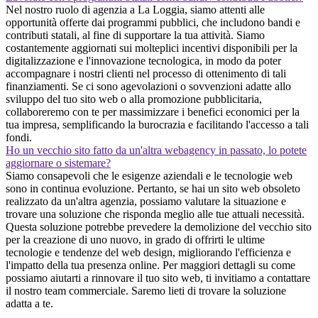
Nel nostro ruolo di agenzia a La Loggia, siamo attenti alle
opportunità offerte dai programmi pubblici, che includono bandi e
contributi statali, al fine di supportare la tua attività. Siamo
costantemente aggiornati sui molteplici incentivi disponibili per la
digitalizzazione e l'innovazione tecnologica, in modo da poter
accompagnare i nostri clienti nel processo di ottenimento di tali
finanziamenti. Se ci sono agevolazioni o sovvenzioni adatte allo
sviluppo del tuo sito web o alla promozione pubblicitaria,
collaboreremo con te per massimizzare i benefici economici per la
tua impresa, semplificando la burocrazia e facilitando l'accesso a tali
fondi.
Ho un vecchio sito fatto da un'altra webagency in passato, lo potete
aggiornare o sistemare?
Siamo consapevoli che le esigenze aziendali e le tecnologie web
sono in continua evoluzione. Pertanto, se hai un sito web obsoleto
realizzato da un'altra agenzia, possiamo valutare la situazione e
trovare una soluzione che risponda meglio alle tue attuali necessità.
Questa soluzione potrebbe prevedere la demolizione del vecchio sito
per la creazione di uno nuovo, in grado di offrirti le ultime
tecnologie e tendenze del web design, migliorando l'efficienza e
l'impatto della tua presenza online. Per maggiori dettagli su come
possiamo aiutarti a rinnovare il tuo sito web, ti invitiamo a contattare
il nostro team commerciale. Saremo lieti di trovare la soluzione
adatta a te.