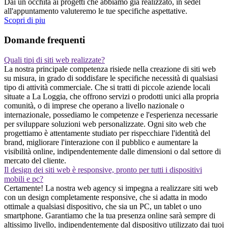
Dai un occhita ai progetti che abbiamo gia realizzato, in sedel
all'appuntamento valuteremo le tue specifiche aspettative.
Scopri di piu
Domande frequenti
Quali tipi di siti web realizzate?
La nostra principale competenza risiede nella creazione di siti web
su misura, in grado di soddisfare le specifiche necessità di qualsiasi
tipo di attività commerciale. Che si tratti di piccole aziende locali
situate a La Loggia, che offrono servizi o prodotti unici alla propria
comunità, o di imprese che operano a livello nazionale o
internazionale, possediamo le competenze e l'esperienza necessarie
per sviluppare soluzioni web personalizzate. Ogni sito web che
progettiamo è attentamente studiato per rispecchiare l'identità del
brand, migliorare l'interazione con il pubblico e aumentare la
visibilità online, indipendentemente dalle dimensioni o dal settore di
mercato del cliente.
Il design dei siti web è responsive, pronto per tutti i dispositivi
mobili e pc?
Certamente! La nostra web agency si impegna a realizzare siti web
con un design completamente responsive, che si adatta in modo
ottimale a qualsiasi dispositivo, che sia un PC, un tablet o uno
smartphone. Garantiamo che la tua presenza online sarà sempre di
altissimo livello, indipendentemente dal dispositivo utilizzato dai tuoi