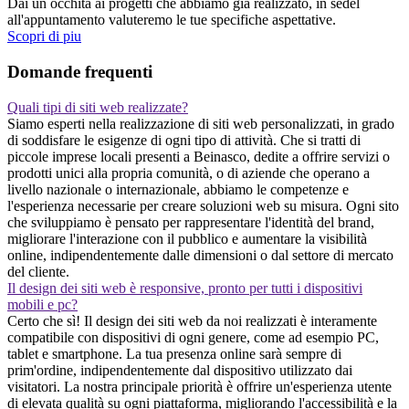
Dai un occhita ai progetti che abbiamo gia realizzato, in sedel
all'appuntamento valuteremo le tue specifiche aspettative.
Scopri di piu
Domande frequenti
Quali tipi di siti web realizzate?
Siamo esperti nella realizzazione di siti web personalizzati, in grado
di soddisfare le esigenze di ogni tipo di attività. Che si tratti di
piccole imprese locali presenti a Beinasco, dedite a offrire servizi o
prodotti unici alla propria comunità, o di aziende che operano a
livello nazionale o internazionale, abbiamo le competenze e
l'esperienza necessarie per creare soluzioni web su misura. Ogni sito
che sviluppiamo è pensato per rappresentare l'identità del brand,
migliorare l'interazione con il pubblico e aumentare la visibilità
online, indipendentemente dalle dimensioni o dal settore di mercato
del cliente.
Il design dei siti web è responsive, pronto per tutti i dispositivi
mobili e pc?
Certo che sì! Il design dei siti web da noi realizzati è interamente
compatibile con dispositivi di ogni genere, come ad esempio PC,
tablet e smartphone. La tua presenza online sarà sempre di
prim'ordine, indipendentemente dal dispositivo utilizzato dai
visitatori. La nostra principale priorità è offrire un'esperienza utente
di elevata qualità su ogni piattaforma, migliorando l'accessibilità e la