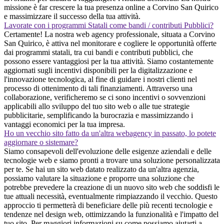
missione è far crescere la tua presenza online a Corvino San Quirico
e massimizzare il successo della tua attività.
Lavorate con i programmi Statali come bandi / contributi Pubblici?
Certamente! La nostra web agency professionale, situata a Corvino
San Quirico, è attiva nel monitorare e cogliere le opportunità offerte
dai programmi statali, tra cui bandi e contributi pubblici, che
possono essere vantaggiosi per la tua attività. Siamo costantemente
aggiornati sugli incentivi disponibili per la digitalizzazione e
l'innovazione tecnologica, al fine di guidare i nostri clienti nel
processo di ottenimento di tali finanziamenti. Attraverso una
collaborazione, verificheremo se ci sono incentivi o sovvenzioni
applicabili allo sviluppo del tuo sito web o alle tue strategie
pubblicitarie, semplificando la burocrazia e massimizzando i
vantaggi economici per la tua impresa.
Ho un vecchio sito fatto da un'altra webagency in passato, lo potete
aggiornare o sistemare?
Siamo consapevoli dell'evoluzione delle esigenze aziendali e delle
tecnologie web e siamo pronti a trovare una soluzione personalizzata
per te. Se hai un sito web datato realizzato da un'altra agenzia,
possiamo valutare la situazione e proporre una soluzione che
potrebbe prevedere la creazione di un nuovo sito web che soddisfi le
tue attuali necessità, eventualmente rimpiazzando il vecchio. Questo
approccio ti permetterà di beneficiare delle più recenti tecnologie e
tendenze nel design web, ottimizzando la funzionalità e l'impatto del
tuo sito. Per maggiori informazioni su come possiamo aiutarti a