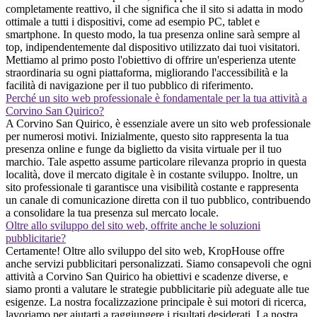
completamente reattivo, il che significa che il sito si adatta in modo
ottimale a tutti i dispositivi, come ad esempio PC, tablet e
smartphone. In questo modo, la tua presenza online sarà sempre al
top, indipendentemente dal dispositivo utilizzato dai tuoi visitatori.
Mettiamo al primo posto l'obiettivo di offrire un'esperienza utente
straordinaria su ogni piattaforma, migliorando l'accessibilità e la
facilità di navigazione per il tuo pubblico di riferimento.
Perché un sito web professionale è fondamentale per la tua attività a
Corvino San Quirico?
A Corvino San Quirico, è essenziale avere un sito web professionale
per numerosi motivi. Inizialmente, questo sito rappresenta la tua
presenza online e funge da biglietto da visita virtuale per il tuo
marchio. Tale aspetto assume particolare rilevanza proprio in questa
località, dove il mercato digitale è in costante sviluppo. Inoltre, un
sito professionale ti garantisce una visibilità costante e rappresenta
un canale di comunicazione diretta con il tuo pubblico, contribuendo
a consolidare la tua presenza sul mercato locale.
Oltre allo sviluppo del sito web, offrite anche le soluzioni
pubblicitarie?
Certamente! Oltre allo sviluppo del sito web, KropHouse offre
anche servizi pubblicitari personalizzati. Siamo consapevoli che ogni
attività a Corvino San Quirico ha obiettivi e scadenze diverse, e
siamo pronti a valutare le strategie pubblicitarie più adeguate alle tue
esigenze. La nostra focalizzazione principale è sui motori di ricerca,
lavoriamo per aiutarti a raggiungere i risultati desiderati. La nostra