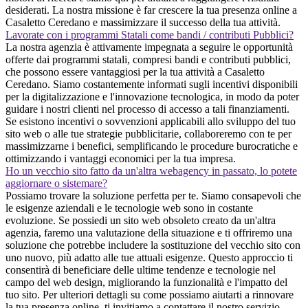
desiderati. La nostra missione è far crescere la tua presenza online a
Casaletto Ceredano e massimizzare il successo della tua attività.
Lavorate con i programmi Statali come bandi / contributi Pubblici?
La nostra agenzia è attivamente impegnata a seguire le opportunità
offerte dai programmi statali, compresi bandi e contributi pubblici,
che possono essere vantaggiosi per la tua attività a Casaletto
Ceredano. Siamo costantemente informati sugli incentivi disponibili
per la digitalizzazione e l'innovazione tecnologica, in modo da poter
guidare i nostri clienti nel processo di accesso a tali finanziamenti.
Se esistono incentivi o sovvenzioni applicabili allo sviluppo del tuo
sito web o alle tue strategie pubblicitarie, collaboreremo con te per
massimizzarne i benefici, semplificando le procedure burocratiche e
ottimizzando i vantaggi economici per la tua impresa.
Ho un vecchio sito fatto da un'altra webagency in passato, lo potete
aggiornare o sistemare?
Possiamo trovare la soluzione perfetta per te. Siamo consapevoli che
le esigenze aziendali e le tecnologie web sono in costante
evoluzione. Se possiedi un sito web obsoleto creato da un'altra
agenzia, faremo una valutazione della situazione e ti offriremo una
soluzione che potrebbe includere la sostituzione del vecchio sito con
uno nuovo, più adatto alle tue attuali esigenze. Questo approccio ti
consentirà di beneficiare delle ultime tendenze e tecnologie nel
campo del web design, migliorando la funzionalità e l'impatto del
tuo sito. Per ulteriori dettagli su come possiamo aiutarti a rinnovare
la tua presenza online, ti invitiamo a contattare il nostro servizio