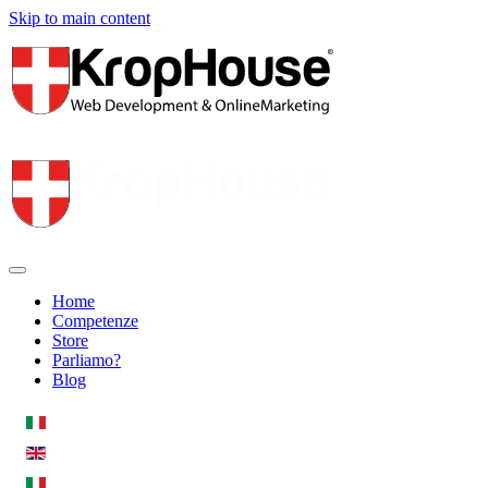
Skip to main content
Home
Competenze
Store
Parliamo?
Blog