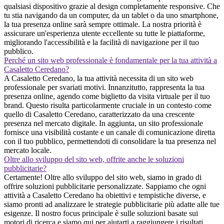
qualsiasi dispositivo grazie al design completamente responsive. Che
tu stia navigando da un computer, da un tablet o da uno smartphone,
la tua presenza online sarà sempre ottimale. La nostra priorità è
assicurare un'esperienza utente eccellente su tutte le piattaforme,
migliorando l'accessibilità e la facilità di navigazione per il tuo
pubblico.
Perché un sito web professionale è fondamentale per la tua attività a
Casaletto Ceredano?
A Casaletto Ceredano, la tua attività necessita di un sito web
professionale per svariati motivi. Innanzitutto, rappresenta la tua
presenza online, agendo come biglietto da visita virtuale per il tuo
brand. Questo risulta particolarmente cruciale in un contesto come
quello di Casaletto Ceredano, caratterizzato da una crescente
presenza nel mercato digitale. In aggiunta, un sito professionale
fornisce una visibilità costante e un canale di comunicazione diretta
con il tuo pubblico, permettendoti di consolidare la tua presenza nel
mercato locale.
Oltre allo sviluppo del sito web, offrite anche le soluzioni
pubblicitarie?
Certamente! Oltre allo sviluppo del sito web, siamo in grado di
offrire soluzioni pubblicitarie personalizzate. Sappiamo che ogni
attività a Casaletto Ceredano ha obiettivi e tempistiche diverse, e
siamo pronti ad analizzare le strategie pubblicitarie più adatte alle tue
esigenze. Il nostro focus principale è sulle soluzioni basate sui
motori di ricerca e siamo qui per aiutarti a raggiungere i risultati