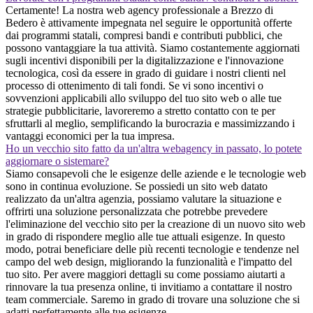
Certamente! La nostra web agency professionale a Brezzo di
Bedero è attivamente impegnata nel seguire le opportunità offerte
dai programmi statali, compresi bandi e contributi pubblici, che
possono vantaggiare la tua attività. Siamo costantemente aggiornati
sugli incentivi disponibili per la digitalizzazione e l'innovazione
tecnologica, così da essere in grado di guidare i nostri clienti nel
processo di ottenimento di tali fondi. Se vi sono incentivi o
sovvenzioni applicabili allo sviluppo del tuo sito web o alle tue
strategie pubblicitarie, lavoreremo a stretto contatto con te per
sfruttarli al meglio, semplificando la burocrazia e massimizzando i
vantaggi economici per la tua impresa.
Ho un vecchio sito fatto da un'altra webagency in passato, lo potete
aggiornare o sistemare?
Siamo consapevoli che le esigenze delle aziende e le tecnologie web
sono in continua evoluzione. Se possiedi un sito web datato
realizzato da un'altra agenzia, possiamo valutare la situazione e
offrirti una soluzione personalizzata che potrebbe prevedere
l'eliminazione del vecchio sito per la creazione di un nuovo sito web
in grado di rispondere meglio alle tue attuali esigenze. In questo
modo, potrai beneficiare delle più recenti tecnologie e tendenze nel
campo del web design, migliorando la funzionalità e l'impatto del
tuo sito. Per avere maggiori dettagli su come possiamo aiutarti a
rinnovare la tua presenza online, ti invitiamo a contattare il nostro
team commerciale. Saremo in grado di trovare una soluzione che si
adatti perfettamente alle tue esigenze.