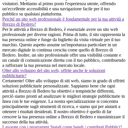
visitatori. Mettiamo al primo posto l'esperienza utente, offrendo
un'eccellente accessibilità e una navigazione facile per il tuo
pubblico su qualsiasi piattaforma.
Perché un sito web professionale è fondamentale per la tua attività a
Brezzo di Bedero?
Per le attività a Brezzo di Bedero, è essenziale avere un sito web
professionale per diverse ragioni. Prima di tutto, il sito rappresenta la
tua presenza online e funge da biglietto da visita virtuale per il tuo
marchio. Questo aspetto assume un'importanza particolare in un
mercato digitale in continua crescita come quello di Brezzo di
Bedero. Inoltre, un sito professionale offre una visibilità costante e
un canale di comunicazione diretta con il tuo pubblico, contribuendo
a rafforzare la tua presenza nel mercato locale.
Oltre allo sviluppo del sito web, offrite anche le soluzioni
pubblicitarie?
Certamente! Oltre allo sviluppo di siti web, siamo in grado di offrirti
soluzioni pubblicitarie personalizzate. Sappiamo bene che ogni
attività a Brezzo di Bedero ha obiettivi e tempistiche differenti,
perciò siamo pronti ad analizzare le migliori strategie pubblicitarie in
linea con le tue esigenze. La nostra specializzazione si concentra
principalmente sugli strumenti di ricerca, e siamo qui per aiutarti a
ottenere i risultati desiderati. Il nostro obiettivo è quello di far
crescere la tua presenza online a Brezzo di Bedero e massimizzare il
successo della tua attività.
Lavorate con i programmi Statali come bandi / contributi Pubblici?