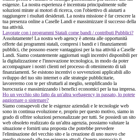
esigenze. La nostra esperienza è incentrata principalmente sulle
soluzioni mirate ai motori di ricerca, con l'obiettivo di aiutarti a
raggiungere i risultati desiderati. La nostra missione è far crescere la
tua presenza online a Caselle Landi e massimizzare il successo della
tua attività.
Lavorate con i programmi Statali come bandi / contributi Pubblici?
Assolutamente! La nostra web agency è attenta alle opportunità
offerte dai programmi statali, compresi i bandi e i finanziamenti
pubblici, che possono essere vantaggiosi per la tua attività a Caselle
Landi. Siamo costantemente aggiornati sugli incentivi disponibili per
la digitalizzazione e l'innovazione tecnologica, in modo da poter
accompagnare i nostri clienti nel processo di ottenimento di tali
finanziamenti. Se esistono incentivi o sovvenzioni applicabili allo
sviluppo del tuo sito internet o alle strategie pubblicitarie,
lavoreremo con te per sfruttarli al meglio, semplificando la
burocrazia e massimizzando i benefici economici per la tua impresa.
Ho un vecchio sito fatto da un'altra webagency in passato, lo potete
aggiornare o sistemare?
Siamo consapevoli che le esigenze aziendali e le tecnologie web
sono in continua evoluzione e, proprio per questo motivo, siamo in
grado di offrire soluzioni personalizzate per tutti. Se possiedi un sito
web obsoleto realizzato da un'altra agenzia, possiamo valutare la
situazione e fornirti una proposta che potrebbe prevedere
l'eliminazione del vecchio sito e la creazione di uno nuovo che
meglio risponda alle tue esigenze attuali. Questo approccio ti