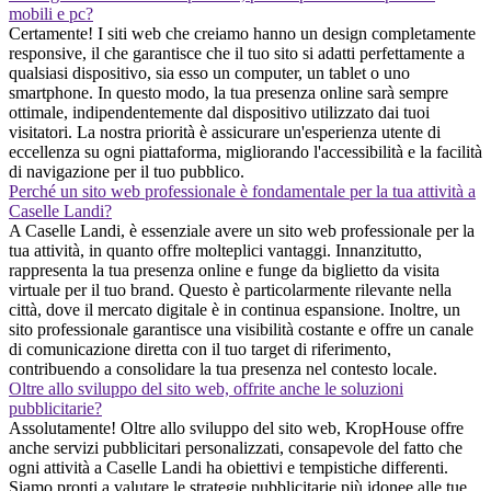
mobili e pc?
Certamente! I siti web che creiamo hanno un design completamente
responsive, il che garantisce che il tuo sito si adatti perfettamente a
qualsiasi dispositivo, sia esso un computer, un tablet o uno
smartphone. In questo modo, la tua presenza online sarà sempre
ottimale, indipendentemente dal dispositivo utilizzato dai tuoi
visitatori. La nostra priorità è assicurare un'esperienza utente di
eccellenza su ogni piattaforma, migliorando l'accessibilità e la facilità
di navigazione per il tuo pubblico.
Perché un sito web professionale è fondamentale per la tua attività a
Caselle Landi?
A Caselle Landi, è essenziale avere un sito web professionale per la
tua attività, in quanto offre molteplici vantaggi. Innanzitutto,
rappresenta la tua presenza online e funge da biglietto da visita
virtuale per il tuo brand. Questo è particolarmente rilevante nella
città, dove il mercato digitale è in continua espansione. Inoltre, un
sito professionale garantisce una visibilità costante e offre un canale
di comunicazione diretta con il tuo target di riferimento,
contribuendo a consolidare la tua presenza nel contesto locale.
Oltre allo sviluppo del sito web, offrite anche le soluzioni
pubblicitarie?
Assolutamente! Oltre allo sviluppo del sito web, KropHouse offre
anche servizi pubblicitari personalizzati, consapevole del fatto che
ogni attività a Caselle Landi ha obiettivi e tempistiche differenti.
Siamo pronti a valutare le strategie pubblicitarie più idonee alle tue